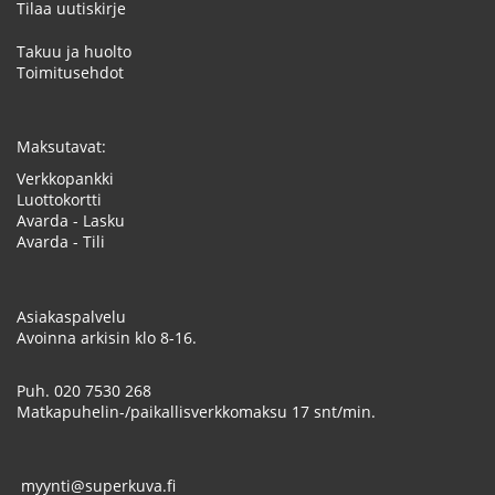
Tilaa uutiskirje
Takuu ja huolto
Toimitusehdot
Maksutavat:
Verkkopankki
Luottokortti
Avarda - Lasku
Avarda - Tili
Asiakaspalvelu
Avoinna arkisin klo 8-16.
Puh.
020 7530 268
Matkapuhelin-/paikallisverkkomaksu 17 snt/min.
myynti@superkuva.fi