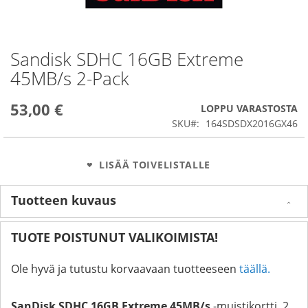
Sandisk SDHC 16GB Extreme
Skip
to
45MB/s 2-Pack
the
beginning
53,00 €
of
LOPPU VARASTOSTA
the
SKU
164SDSDX2016GX46
images
gallery
LISÄÄ TOIVELISTALLE
Tuotteen kuvaus
TUOTE POISTUNUT VALIKOIMISTA!
Ole hyvä ja tutustu korvaavaan tuotteeseen
täällä.
SanDisk SDHC 16GB Extreme 45MB/s
-muistikortti, 2