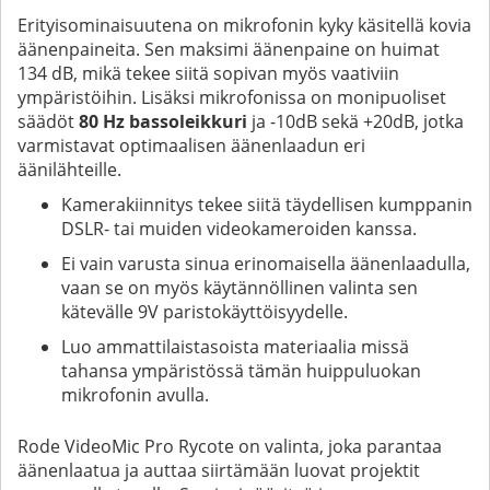
Erityisominaisuutena on mikrofonin kyky käsitellä kovia
äänenpaineita. Sen maksimi äänenpaine on huimat
134 dB, mikä tekee siitä sopivan myös vaativiin
ympäristöihin. Lisäksi mikrofonissa on monipuoliset
säädöt
80 Hz bassoleikkuri
ja -10dB sekä +20dB, jotka
varmistavat optimaalisen äänenlaadun eri
äänilähteille.
Kamerakiinnitys tekee siitä täydellisen kumppanin
DSLR- tai muiden videokameroiden kanssa.
Ei vain varusta sinua erinomaisella äänenlaadulla,
vaan se on myös käytännöllinen valinta sen
kätevälle 9V paristokäyttöisyydelle.
Luo ammattilaistasoista materiaalia missä
tahansa ympäristössä tämän huippuluokan
mikrofonin avulla.
Rode VideoMic Pro Rycote on valinta, joka parantaa
äänenlaatua ja auttaa siirtämään luovat projektit