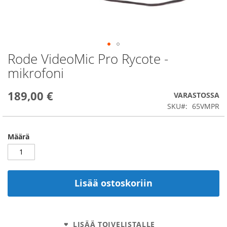
Rode VideoMic Pro Rycote -
Skip
to
mikrofoni
the
beginning
189,00 €
of
VARASTOSSA
the
SKU
65VMPR
images
gallery
Määrä
Lisää ostoskoriin
LISÄÄ TOIVELISTALLE