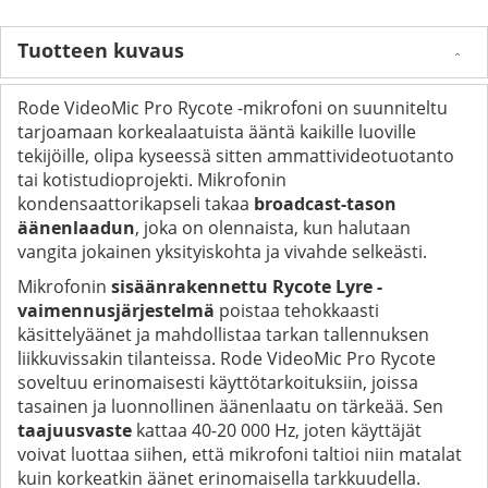
Tuotteen kuvaus
Rode VideoMic Pro Rycote -mikrofoni on suunniteltu
tarjoamaan korkealaatuista ääntä kaikille luoville
tekijöille, olipa kyseessä sitten ammattivideotuotanto
tai kotistudioprojekti. Mikrofonin
kondensaattorikapseli takaa
broadcast-tason
äänenlaadun
, joka on olennaista, kun halutaan
vangita jokainen yksityiskohta ja vivahde selkeästi.
Mikrofonin
sisäänrakennettu Rycote Lyre -
vaimennusjärjestelmä
poistaa tehokkaasti
käsittelyäänet ja mahdollistaa tarkan tallennuksen
liikkuvissakin tilanteissa. Rode VideoMic Pro Rycote
soveltuu erinomaisesti käyttötarkoituksiin, joissa
tasainen ja luonnollinen äänenlaatu on tärkeää. Sen
taajuusvaste
kattaa 40-20 000 Hz, joten käyttäjät
voivat luottaa siihen, että mikrofoni taltioi niin matalat
kuin korkeatkin äänet erinomaisella tarkkuudella.