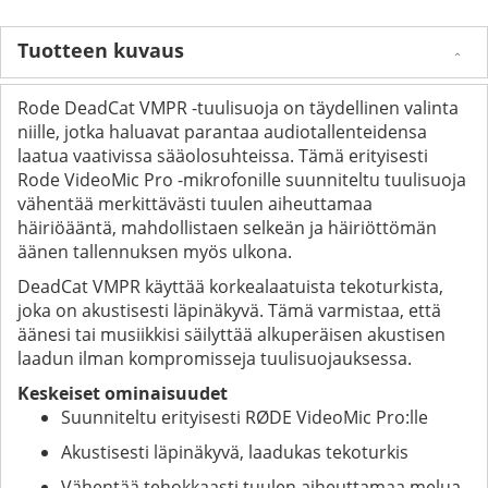
Tuotteen kuvaus
Rode DeadCat VMPR -tuulisuoja on täydellinen valinta
niille, jotka haluavat parantaa audiotallenteidensa
laatua vaativissa sääolosuhteissa. Tämä erityisesti
Rode VideoMic Pro -mikrofonille suunniteltu tuulisuoja
vähentää merkittävästi tuulen aiheuttamaa
häiriöääntä, mahdollistaen selkeän ja häiriöttömän
äänen tallennuksen myös ulkona.
DeadCat VMPR käyttää korkealaatuista tekoturkista,
joka on akustisesti läpinäkyvä. Tämä varmistaa, että
äänesi tai musiikkisi säilyttää alkuperäisen akustisen
laadun ilman kompromisseja tuulisuojauksessa.
Keskeiset ominaisuudet
Suunniteltu erityisesti RØDE VideoMic Pro:lle
Akustisesti läpinäkyvä, laadukas tekoturkis
Vähentää tehokkaasti tuulen aiheuttamaa melua