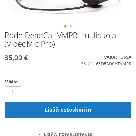
Rode DeadCat VMPR -tuulisuoja
Skip
to
(VideoMic Pro)
the
beginning
35,00 €
of
VARASTOSSA
the
SKU
65DEADCATVMPR
images
gallery
Määrä
Lisää ostoskoriin
LISÄÄ TOIVELISTALLE