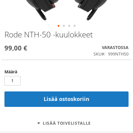
Rode NTH-50 -kuulokkeet
Skip
to
the
99,00 €
VARASTOSSA
beginning
SKU
999NTH50
of
the
images
Määrä
gallery
Lisää ostoskoriin
LISÄÄ TOIVELISTALLE