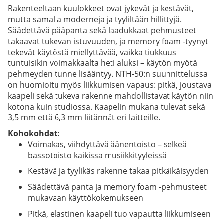
Rakenteeltaan kuulokkeet ovat jykevät ja kestävät,
mutta samalla moderneja ja tyyliltään hillittyjä.
Säädettävä pääpanta sekä laadukkaat pehmusteet
takaavat tukevan istuvuuden, ja memory foam -tyynyt
tekevät käytöstä miellyttävää, vaikka tiukkuus
tuntuisikin voimakkaalta heti aluksi – käytön myötä
pehmeyden tunne lisääntyy. NTH-50:n suunnittelussa
on huomioitu myös liikkumisen vapaus: pitkä, joustava
kaapeli sekä tukeva rakenne mahdollistavat käytön niin
kotona kuin studiossa. Kaapelin mukana tulevat sekä
3,5 mm että 6,3 mm liitännät eri laitteille.
Kohokohdat:
Voimakas, viihdyttävä äänentoisto – selkeä
bassotoisto kaikissa musiikkityyleissä
Kestävä ja tyylikäs rakenne takaa pitkäikäisyyden
Säädettävä panta ja memory foam -pehmusteet
mukavaan käyttökokemukseen
Pitkä, elastinen kaapeli tuo vapautta liikkumiseen