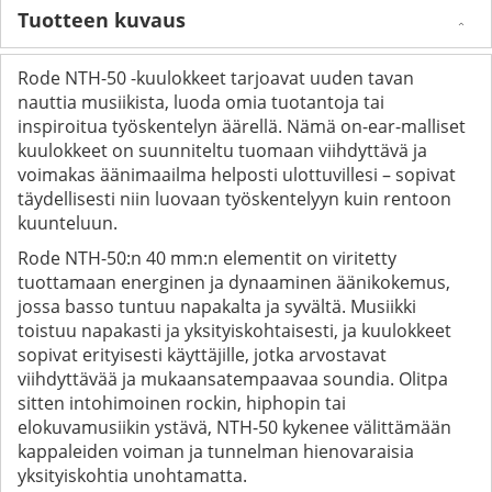
Tuotteen kuvaus
Rode NTH-50 -kuulokkeet tarjoavat uuden tavan
nauttia musiikista, luoda omia tuotantoja tai
inspiroitua työskentelyn äärellä. Nämä on-ear-malliset
kuulokkeet on suunniteltu tuomaan viihdyttävä ja
voimakas äänimaailma helposti ulottuvillesi – sopivat
täydellisesti niin luovaan työskentelyyn kuin rentoon
kuunteluun.
Rode NTH-50:n 40 mm:n elementit on viritetty
tuottamaan energinen ja dynaaminen äänikokemus,
jossa basso tuntuu napakalta ja syvältä. Musiikki
toistuu napakasti ja yksityiskohtaisesti, ja kuulokkeet
sopivat erityisesti käyttäjille, jotka arvostavat
viihdyttävää ja mukaansatempaavaa soundia. Olitpa
sitten intohimoinen rockin, hiphopin tai
elokuvamusiikin ystävä, NTH-50 kykenee välittämään
kappaleiden voiman ja tunnelman hienovaraisia
yksityiskohtia unohtamatta.