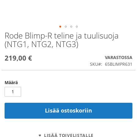
Rode Blimp-R teline ja tuulisuoja
Skip
to
(NTG1, NTG2, NTG3)
the
beginning
219,00 €
of
VARASTOSSA
the
SKU
65BLIMPR631
images
gallery
Määrä
Lisää ostoskoriin
LISÄÄ TOIVELISTALLE