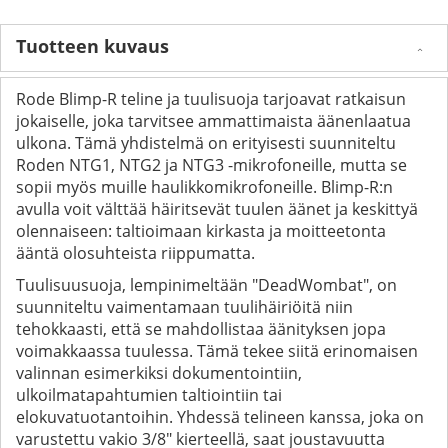
Tuotteen kuvaus
Rode Blimp-R teline ja tuulisuoja tarjoavat ratkaisun
jokaiselle, joka tarvitsee ammattimaista äänenlaatua
ulkona. Tämä yhdistelmä on erityisesti suunniteltu
Roden NTG1, NTG2 ja NTG3 -mikrofoneille, mutta se
sopii myös muille haulikkomikrofoneille. Blimp-R:n
avulla voit välttää häiritsevät tuulen äänet ja keskittyä
olennaiseen: taltioimaan kirkasta ja moitteetonta
ääntä olosuhteista riippumatta.
Tuulisuusuoja, lempinimeltään "DeadWombat", on
suunniteltu vaimentamaan tuulihäiriöitä niin
tehokkaasti, että se mahdollistaa äänityksen jopa
voimakkaassa tuulessa. Tämä tekee siitä erinomaisen
valinnan esimerkiksi dokumentointiin,
ulkoilmatapahtumien taltiointiin tai
elokuvatuotantoihin. Yhdessä telineen kanssa, joka on
varustettu vakio 3/8" kierteellä, saat joustavuutta