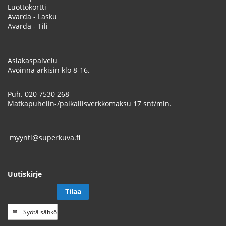
Luottokortti
Avarda - Lasku
Avarda - Tili
Asiakaspalvelu
Avoinna arkisin klo 8-16.
Puh.
020 7530 268
Matkapuhelin-/paikallisverkkomaksu 17 snt/min.
myynti@superkuva.fi
Uutiskirje
Tilaa
Tilaa
uutiskirje