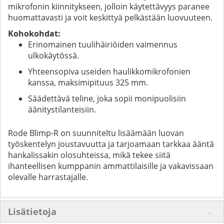
mikrofonin kiinnitykseen, jolloin käytettävyys paranee
huomattavasti ja voit keskittyä pelkästään luovuuteen.
Kohokohdat:
Erinomainen tuulihäiriöiden vaimennus
ulkokäytössä.
Yhteensopiva useiden haulikkomikrofonien
kanssa, maksimipituus 325 mm.
Säädettävä teline, joka sopii monipuolisiin
äänitystilanteisiin.
Rode Blimp-R on suunniteltu lisäämään luovan
työskentelyn joustavuutta ja tarjoamaan tarkkaa ääntä
hankalissakin olosuhteissa, mikä tekee siitä
ihanteellisen kumppanin ammattilaisille ja vakavissaan
olevalle harrastajalle.
Lisätietoja