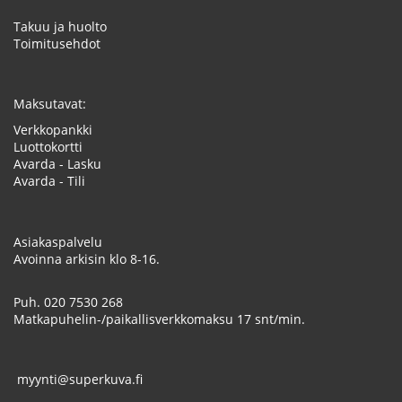
Takuu ja huolto
Toimitusehdot
Maksutavat:
Verkkopankki
Luottokortti
Avarda - Lasku
Avarda - Tili
Asiakaspalvelu
Avoinna arkisin klo 8-16.
Puh.
020 7530 268
Matkapuhelin-/paikallisverkkomaksu 17 snt/min.
myynti@superkuva.fi