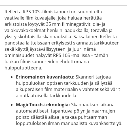
Reflecta RPS 10S -filmiskanneri on suunniteltu
vaativalle filmikuvaajalle, joka haluaa herättää
arkistoista löytyvät 35 mm filminegatiivit, dia- ja
valokuvakokoelmat henkiin laadukkailla, terävillä ja
yksityiskohtaisilla skannauksilla. Saksalainen Reflecta
panostaa laitteissaan erityisesti skannaustarkkuuteen
sekä käyttäjäystävällisyyteen, ja juuri nämä
ominaisuudet näkyvät RPS 10S -mallissa – tämän
luokan filmiskannereiden ehdottomana
huipputuotteena.
Erinomainen kuvanlaatu:
Skanneri tarjoaa
huippuluokan optisen tarkkuuden ja säilyttää
alkuperäisen filmimateriaalin vivahteet sekä värit
ainutlaatuisella tarkkuudella.
MagicTouch-teknologia:
Skannauksen aikana
automaattisesti tapahtuva pölyn ja naarmujen
poisto säästää aikaa ja takaa puhtaamman
lopputuloksen ilman manuaalista kuvankäsittelyä.