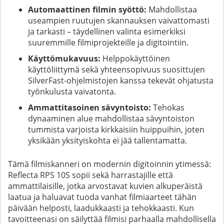
Automaattinen filmin syöttö:
Mahdollistaa
useampien ruutujen skannauksen vaivattomasti
ja tarkasti – täydellinen valinta esimerkiksi
suuremmille filmiprojekteille ja digitointiin.
Käyttömukavuus:
Helppokäyttöinen
käyttöliittymä sekä yhteensopivuus suosittujen
SilverFast-ohjelmistojen kanssa tekevät ohjatusta
työnkulusta vaivatonta.
Ammattitasoinen sävyntoisto:
Tehokas
dynaaminen alue mahdollistaa sävyntoiston
tummista varjoista kirkkaisiin huippuihin, joten
yksikään yksityiskohta ei jää tallentamatta.
Tämä filmiskanneri on modernin digitoinnin ytimessä:
Reflecta RPS 10S sopii sekä harrastajille että
ammattilaisille, jotka arvostavat kuvien alkuperäistä
laatua ja haluavat tuoda vanhat filmiaarteet tähän
päivään helposti, laadukkaasti ja tehokkaasti. Kun
tavoitteenasi on säilyttää filmisi parhaalla mahdollisella