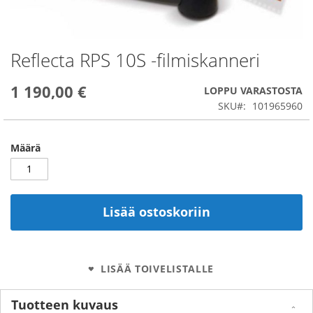
Reflecta RPS 10S -filmiskanneri
Skip
to
the
1 190,00 €
LOPPU VARASTOSTA
beginning
SKU
101965960
of
the
images
Määrä
gallery
Lisää ostoskoriin
LISÄÄ TOIVELISTALLE
Tuotteen kuvaus