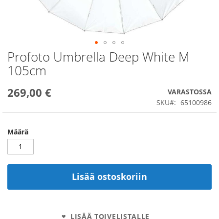
Profoto Umbrella Deep White M
Skip
to
105cm
the
beginning
269,00 €
of
VARASTOSSA
the
SKU
65100986
images
gallery
Määrä
Lisää ostoskoriin
LISÄÄ TOIVELISTALLE