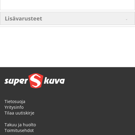
Lisävarusteet
Tietosuoja
Yritysinfo
Tilaa uutiskirje
Takuu ja huolto
Toimitusehdot