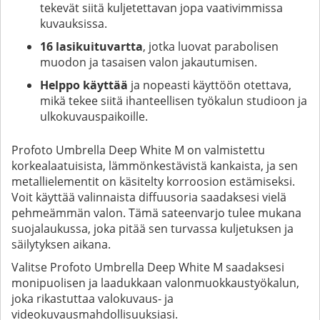
tekevät siitä kuljetettavan jopa vaativimmissa
kuvauksissa.
16 lasikuituvartta
, jotka luovat parabolisen
muodon ja tasaisen valon jakautumisen.
Helppo käyttää
ja nopeasti käyttöön otettava,
mikä tekee siitä ihanteellisen työkalun studioon ja
ulkokuvauspaikoille.
Profoto Umbrella Deep White M on valmistettu
korkealaatuisista, lämmönkestävistä kankaista, ja sen
metallielementit on käsitelty korroosion estämiseksi.
Voit käyttää valinnaista diffuusoria saadaksesi vielä
pehmeämmän valon. Tämä sateenvarjo tulee mukana
suojalaukussa, joka pitää sen turvassa kuljetuksen ja
säilytyksen aikana.
Valitse Profoto Umbrella Deep White M saadaksesi
monipuolisen ja laadukkaan valonmuokkaustyökalun,
joka rikastuttaa valokuvaus- ja
videokuvausmahdollisuuksiasi.