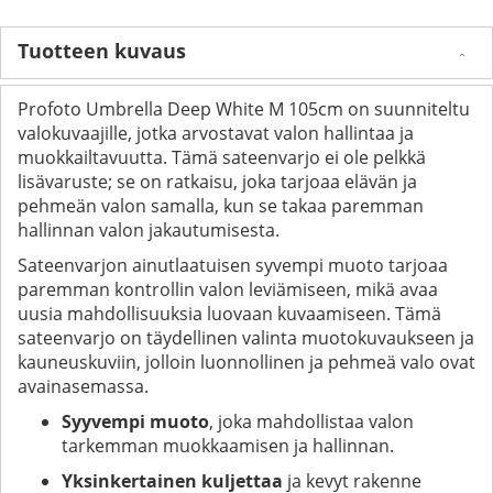
Tuotteen kuvaus
Profoto Umbrella Deep White M 105cm on suunniteltu
valokuvaajille, jotka arvostavat valon hallintaa ja
muokkailtavuutta. Tämä sateenvarjo ei ole pelkkä
lisävaruste; se on ratkaisu, joka tarjoaa elävän ja
pehmeän valon samalla, kun se takaa paremman
hallinnan valon jakautumisesta.
Sateenvarjon ainutlaatuisen syvempi muoto tarjoaa
paremman kontrollin valon leviämiseen, mikä avaa
uusia mahdollisuuksia luovaan kuvaamiseen. Tämä
sateenvarjo on täydellinen valinta muotokuvaukseen ja
kauneuskuviin, jolloin luonnollinen ja pehmeä valo ovat
avainasemassa.
Syyvempi muoto
, joka mahdollistaa valon
tarkemman muokkaamisen ja hallinnan.
Yksinkertainen kuljettaa
ja kevyt rakenne