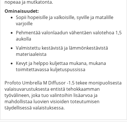
nopeaa ja mutkatonta.
Ominaisuudet:
Sopii hopeisille ja valkoisille, syville ja matalille
varjoille
Pehmentää valonlaadun vähentäen valotehoa 1,5
aukolla
Valmistettu kestävistä ja lämmönkestävistä
materiaaleista
Kevyt ja helppo kuljettaa mukana, mukana
toimitettavassa kuljetuspussissa
Profoto Umbrella M Diffusor -1.5 tekee monipuolisesta
valaisuvarustuksesta entistä tehokkaamman
työvälineen, joka tuo valintoihin lisäarvoa ja
mahdollistaa luovien visioiden toteutumisen
täydellisessä valaistuksessa.