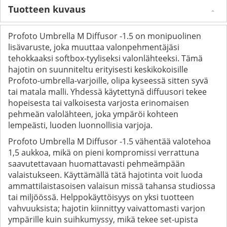
Tuotteen kuvaus
Profoto Umbrella M Diffusor -1.5 on monipuolinen
lisävaruste, joka muuttaa valonpehmentäjäsi
tehokkaaksi softbox-tyyliseksi valonlähteeksi. Tämä
hajotin on suunniteltu erityisesti keskikokoisille
Profoto-umbrella-varjoille, olipa kyseessä sitten syvä
tai matala malli. Yhdessä käytettynä diffuusori tekee
hopeisesta tai valkoisesta varjosta erinomaisen
pehmeän valolähteen, joka ympäröi kohteen
lempeästi, luoden luonnollisia varjoja.
Profoto Umbrella M Diffusor -1.5 vähentää valotehoa
1,5 aukkoa, mikä on pieni kompromissi verrattuna
saavutettavaan huomattavasti pehmeämpään
valaistukseen. Käyttämällä tätä hajotinta voit luoda
ammattilaistasoisen valaisun missä tahansa studiossa
tai miljöössä. Helppokäyttöisyys on yksi tuotteen
vahvuuksista; hajotin kiinnittyy vaivattomasti varjon
ympärille kuin suihkumyssy, mikä tekee set-upista