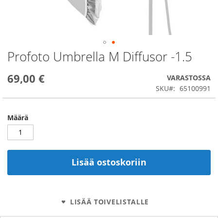
Profoto Umbrella M Diffusor -1.5
Skip
to
the
69,00 €
VARASTOSSA
beginning
SKU
65100991
of
the
images
Määrä
gallery
Lisää ostoskoriin
LISÄÄ TOIVELISTALLE