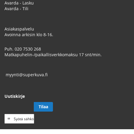
Avarda - Lasku
Avarda - Tili
Asiakaspalvelu
Avoinna arkisin klo 8-16.
Puh.
020 7530 268
Matkapuhelin-/paikallisverkkomaksu 17 snt/min.
myynti@superkuva.fi
Uutiskirje
Tilaa
Tilaa
uutiskirje
// Track a page view, by UPI