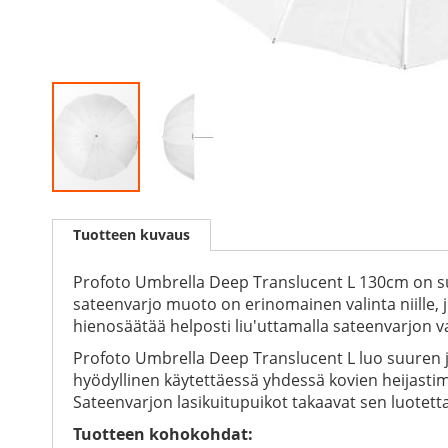
Skip
to
Tuotteen kuvaus
the
beginning
of
Profoto Umbrella Deep Translucent L 130cm on suu
the
sateenvarjo muoto on erinomainen valinta niille, 
images
hienosäätää helposti liu'uttamalla sateenvarjon va
gallery
Profoto Umbrella Deep Translucent L luo suuren j
hyödyllinen käytettäessä yhdessä kovien heijastim
Sateenvarjon lasikuitupuikot takaavat sen luotett
Tuotteen kohokohdat: