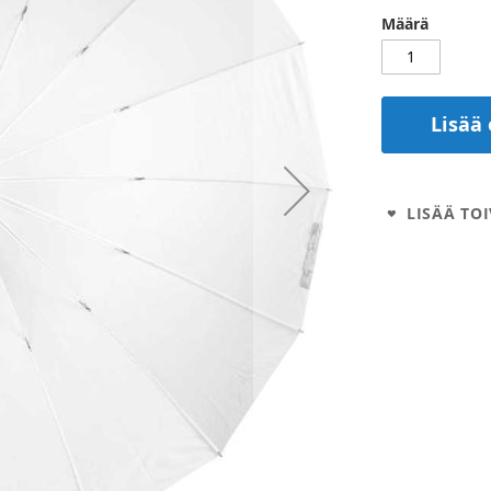
Määrä
Lisää 
LISÄÄ TOI