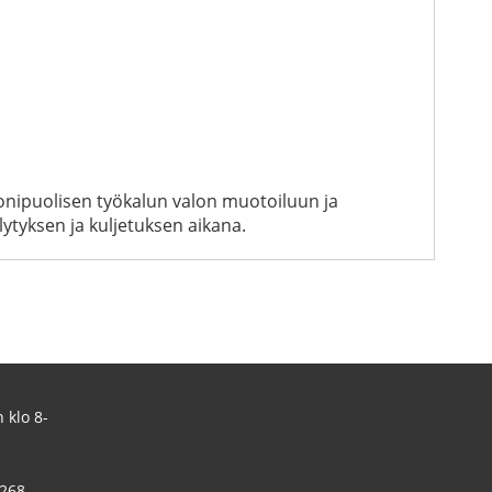
monipuolisen työkalun valon muotoiluun ja
ytyksen ja kuljetuksen aikana.
 klo 8-
 268