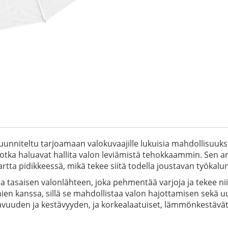
nniteltu tarjoamaan valokuvaajille lukuisia mahdollisuuks
jotka haluavat hallita valon leviämistä tehokkaammin. Sen 
rtta pidikkeessä, mikä tekee siitä todella joustavan työkalun
a tasaisen valonlähteen, joka pehmentää varjoja ja tekee n
ien kanssa, sillä se mahdollistaa valon hajottamisen sekä uu
avuuden ja kestävyyden, ja korkealaatuiset, lämmönkestävät 