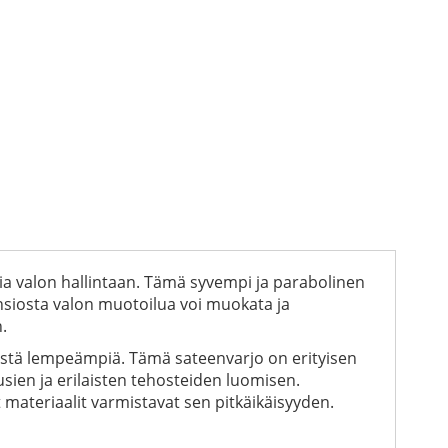
ia valon hallintaan. Tämä syvempi ja parabolinen
ansiosta valon muotoilua voi muokata ja
.
iistä lempeämpiä. Tämä sateenvarjo on erityisen
sien ja erilaisten tehosteiden luomisen.
materiaalit varmistavat sen pitkäikäisyyden.