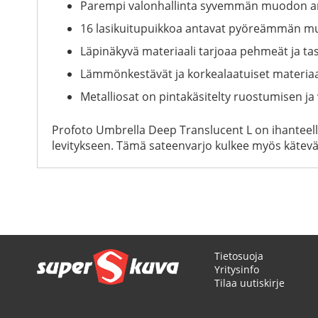
Parempi valonhallinta syvemmän muodon a
16 lasikuitupuikkoa antavat pyöreämmän m
Läpinäkyvä materiaali tarjoaa pehmeät ja tas
Lämmönkestävät ja korkealaatuiset materiaa
Metalliosat on pintakäsitelty ruostumisen j
Profoto Umbrella Deep Translucent L on ihanteelli
levitykseen. Tämä sateenvarjo kulkee myös käteväs
Tietosuoja
Yritysinfo
Tilaa uutiskirje