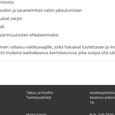
nsiosta
uodon ja tasaisemman valon jakautumisen
aiset varjot
lit
a värimuutosten ehkäisemiseksi
nen ratkaisu valokuvaajille, jotka haluavat luotettavan ja 
ti mukana laadukkaassa kantokassissa, joka suojaa sitä säil
Takuu ja huolto
Asiakaspalvelu
Toimitusehdot
Avoinna arkisin
16.
Maksutavat:
Puh.
020 7530