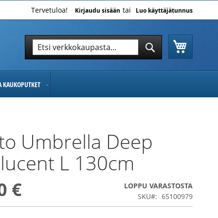
Tervetuloa!
Kirjaudu sisään
Luo käyttäjätunnus
Ostoskor
Hae
Hae
JA KAUKOPUTKET
to Umbrella Deep
lucent L 130cm
0 €
LOPPU VARASTOSTA
SKU
65100979