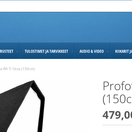
RUSTEET
TULOSTIMET JA TARVIKKEET
AUDIO & VIDEO
KIIKARIT 
ox RFi 5' Octa (150cm)
Profo
(150
479,0