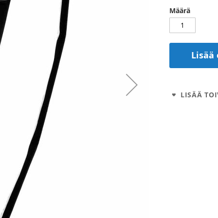
Määrä
Lisää 
LISÄÄ TOI