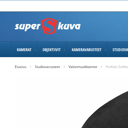
Skip
to
Content
KAMERAT
OBJEKTIIVIT
KAMERAVARUSTEET
STUDIOVA
Etusivu
Studiovarusteet
Valonmuokkaimet
Profoto Softb
Skip
to
the
end
of
the
images
gallery