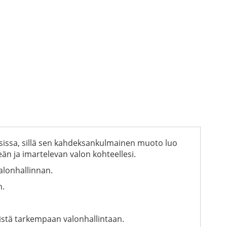
ksissa, sillä sen kahdeksankulmainen muoto luo
eän ja imartelevan valon kohteellesi.
alonhallinnan.
n.
tistä tarkempaan valonhallintaan.