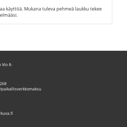
ativaa käyttöä. Mukana tuleva pehmeä laukku tekee
telmääsi.
 klo 8-
 268
/paikallisverkkomaksu
uva.fi