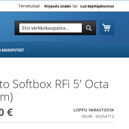
Tervetuloa!
Kirjaudu sisään
Luo käyttäjätunnus
Ostoskor
Hae
Hae
JA KAUKOPUTKET
to Softbox RFi 5' Octa
cm)
0 €
LOPPU VARASTOSTA
SKU
65254712