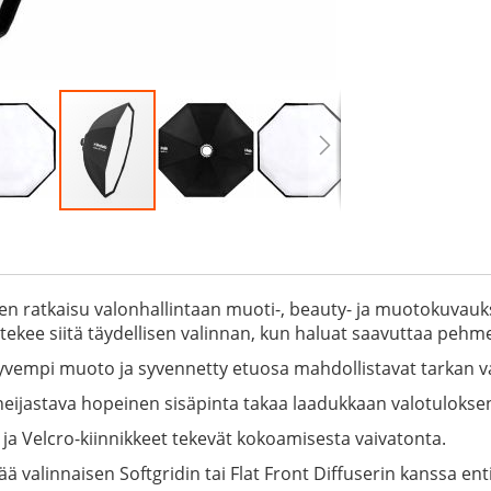
inen ratkaisu valonhallintaan muoti-, beauty- ja muotokuvau
 tekee siitä täydellisen valinnan, kun haluat saavuttaa pehm
vempi muoto ja syvennetty etuosa mahdollistavat tarkan v
heijastava hopeinen sisäpinta takaa laadukkaan valotulokse
 ja Velcro-kiinnikkeet tekevät kokoamisesta vaivatonta.
ä valinnaisen Softgridin tai Flat Front Diffuserin kanssa en