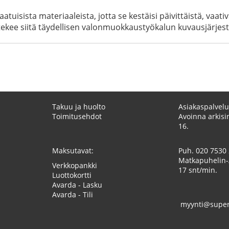
aatuisista materiaaleista, jotta se kestäisi päivittäistä, va
ä tekee siitä täydellisen valonmuokkaustyökalun kuvausjärjes
Takuu ja huolto
Asiakaspalvelu
Toimitusehdot
Avoinna arkisin
16.
Maksutavat:
Puh.
020 7530
Matkapuhelin-
Verkkopankki
17 snt/min.
Luottokortti
Avarda - Lasku
Avarda - Tili
myynti@superk