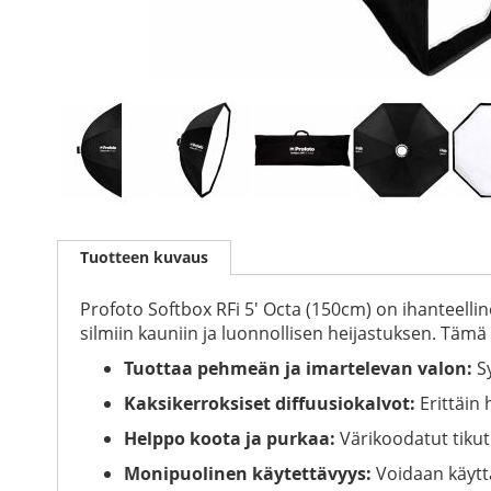
Skip
to
Tuotteen kuvaus
the
beginning
of
Profoto Softbox RFi 5' Octa (150cm) on ihanteell
the
silmiin kauniin ja luonnollisen heijastuksen. Tämä
images
Tuottaa pehmeän ja imartelevan valon:
Sy
gallery
Kaksikerroksiset diffuusiokalvot:
Erittäin 
Helppo koota ja purkaa:
Värikoodatut tikut
Monipuolinen käytettävyys:
Voidaan käyttä