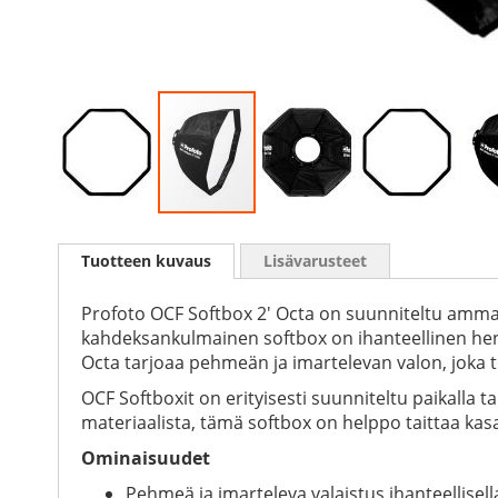
Skip
to
Tuotteen kuvaus
Lisävarusteet
the
beginning
of
Profoto OCF Softbox 2' Octa on suunniteltu ammatt
the
kahdeksankulmainen softbox on ihanteellinen henk
images
Octa tarjoaa pehmeän ja imartelevan valon, joka
gallery
OCF Softboxit on erityisesti suunniteltu paikall
materiaalista, tämä softbox on helppo taittaa ka
Ominaisuudet
Pehmeä ja imarteleva valaistus ihanteellisel