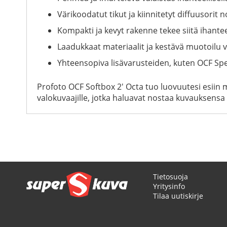
Värikoodatut tikut ja kiinnitetyt diffuusori
Kompakti ja kevyt rakenne tekee siitä ihante
Laadukkaat materiaalit ja kestävä muotoilu v
Yhteensopiva lisävarusteiden, kuten OCF Spee
Profoto OCF Softbox 2' Octa tuo luovuutesi esiin
valokuvaajille, jotka haluavat nostaa kuvauksensa 
Tietosuoja
Yritysinfo
Tilaa uutiskirje