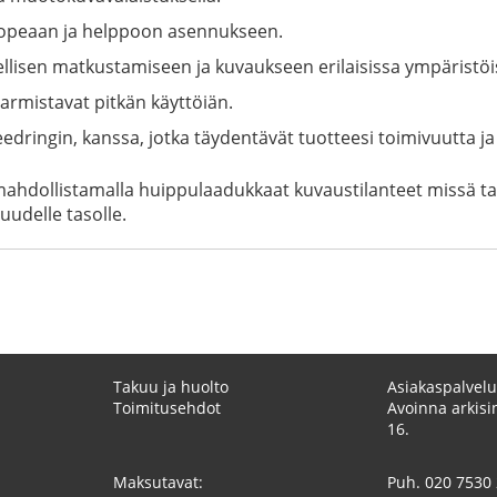
t nopeaan ja helppoon asennukseen.
ellisen matkustamiseen ja kuvaukseen erilaisissa ympäristöi
armistavat pitkän käyttöiän.
dringin, kanssa, jotka täydentävät tuotteesi toimivuutta ja
 mahdollistamalla huippulaadukkaat kuvaustilanteet missä t
uudelle tasolle.
Takuu ja huolto
Asiakaspalvelu
Toimitusehdot
Avoinna arkisin
16.
Maksutavat:
Puh.
020 7530