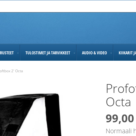
RUSTEET
TULOSTIMET JA TARVIKKEET
AUDIO & VIDEO
KIIKARIT 
oftbox 2' Octa
Profo
Octa
99,00
Alennushi
Normaali h