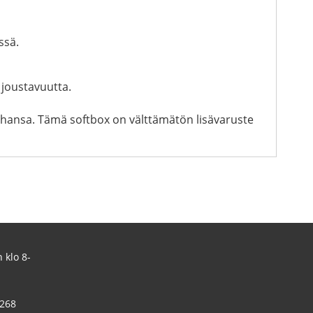
ssä.
 joustavuutta.
ahansa. Tämä softbox on välttämätön lisävaruste
 klo 8-
 268