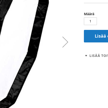
Määrä
Lisää 
LISÄÄ TOI