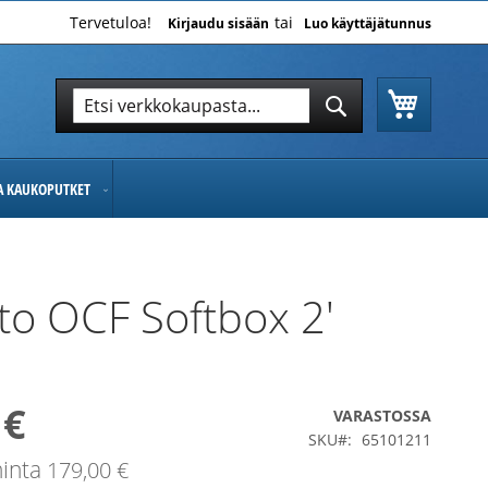
Tervetuloa!
Kirjaudu sisään
Luo käyttäjätunnus
Ostoskor
Hae
Hae
JA KAUKOPUTKET
to OCF Softbox 2'
 €
nta
VARASTOSSA
SKU
65101211
inta
179,00 €