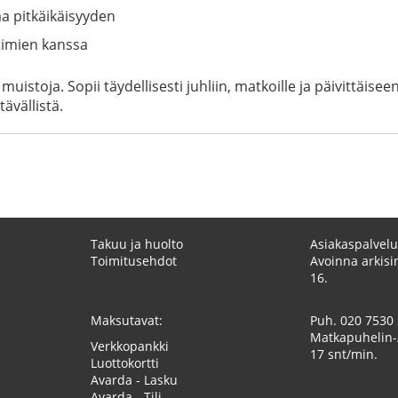
aa pitkäikäisyyden
timien kanssa
uistoja. Sopii täydellisesti juhliin, matkoille ja päivittäise
ävällistä.
Takuu ja huolto
Asiakaspalvelu
Toimitusehdot
Avoinna arkisin
16.
Maksutavat:
Puh.
020 7530
Matkapuhelin-
Verkkopankki
17 snt/min.
Luottokortti
Avarda - Lasku
Avarda - Tili