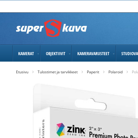
Skip
to
Content
KAMERAT
OBJEKTIIVIT
KAMERAVARUSTEET
STUDIOVA
Etusivu
Tulostimet ja tarvikkeet
Paperit
Polaroid
Pol
Skip
to
the
end
of
the
images
gallery