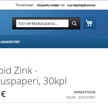
Tervetuloa!
Kirjaudu sisään
Luo käyttäjätunnus
Ostoskor
Hae
Hae
JA KAUKOPUTKET
oid Zink -
tuspaperi, 30kpl
 €
VARASTOSSA
SKU
229101891