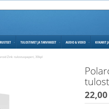
RUSTEET
TULOSTIMET JA TARVIKKEET
AUDIO & VIDEO
KIIKARIT 
aroid Zink -tulostuspaperi, 30kpl
Polar
tulos
22,00