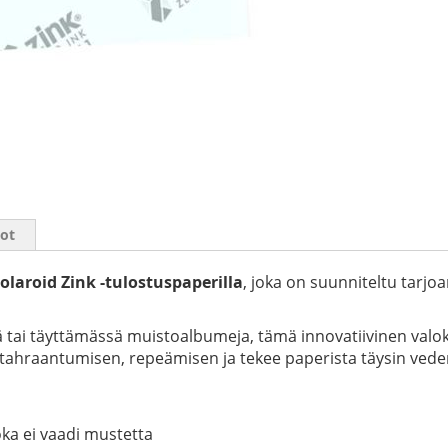
iot
olaroid Zink -tulostuspaperilla
, joka on suunniteltu tarjoa
tai täyttämässä muistoalbumeja, tämä innovatiivinen valokuv
noi tahraantumisen, repeämisen ja tekee paperista täysin ved
joka ei vaadi mustetta