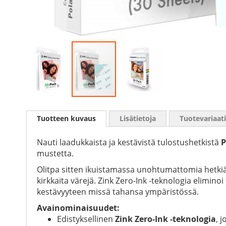
Skip
to
Tuotteen kuvaus
Lisätietoja
Tuotevariaat
the
beginning
of
Nauti laadukkaista ja kestävistä tulostushetkistä
P
the
mustetta.
images
Olitpa sitten ikuistamassa unohtumattomia hetkiä 
gallery
kirkkaita värejä. Zink Zero-Ink -teknologia elimi
kestävyyteen missä tahansa ympäristössä.
Avainominaisuudet:
Edistyksellinen
Zink Zero-Ink -teknologia
, 