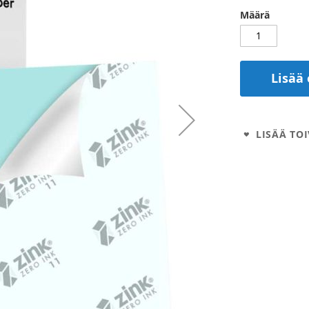
Määrä
Lisää 
LISÄÄ TOI