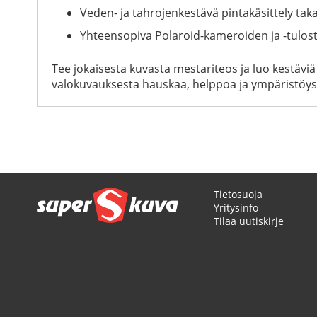
Veden- ja tahrojenkestävä pintakäsittely tak
Yhteensopiva Polaroid-kameroiden ja -tulos
Tee jokaisesta kuvasta mestariteos ja luo kestäviä m
valokuvauksesta hauskaa, helppoa ja ympäristöyst
Tietosuoja
Yritysinfo
Tilaa uutiskirje