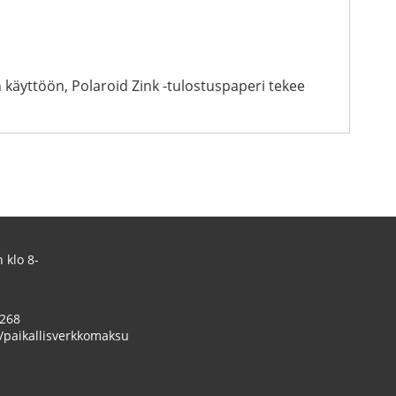
en käyttöön, Polaroid Zink -tulostuspaperi tekee
 klo 8-
 268
/paikallisverkkomaksu