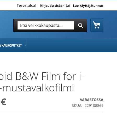
Tervetuloa!
Kirjaudu sisään
Luo käyttäjätunnus
Ostoskor
Hae
Hae
JA KAUKOPUTKET
oid B&W Film for i-
-mustavalkofilmi
 €
VARASTOSSA
SKU
229108869