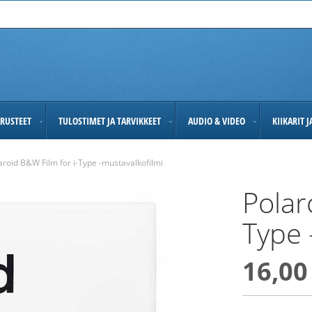
RUSTEET
TULOSTIMET JA TARVIKKEET
AUDIO & VIDEO
KIIKARIT 
aroid B&W Film for i-Type -mustavalkofilmi
Polar
Type 
16,00