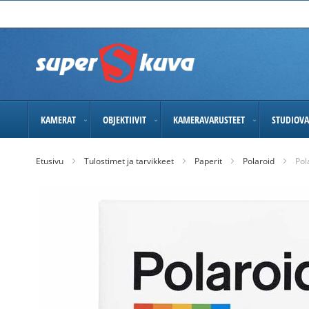
Skip
to
Content
KAMERAT
OBJEKTIIVIT
KAMERAVARUSTEET
STUDIOVA
Etusivu
Tulostimet ja tarvikkeet
Paperit
Polaroid
Pol
Skip
to
the
end
of
the
images
gallery