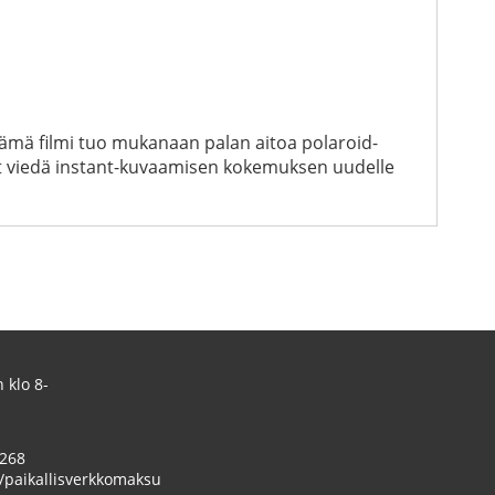
 tämä filmi tuo mukanaan palan aitoa polaroid-
avat viedä instant-kuvaamisen kokemuksen uudelle
 klo 8-
 268
/paikallisverkkomaksu