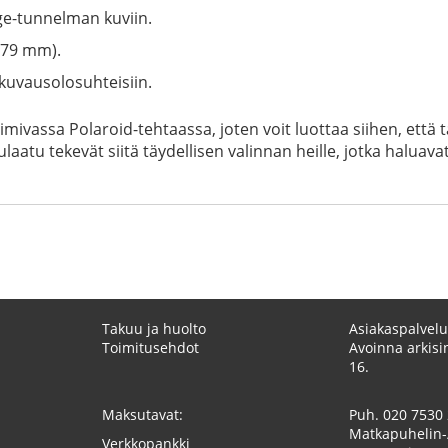
ge-tunnelman kuviin.
 79 mm).
 kuvausolosuhteisiin.
mivassa Polaroid-tehtaassa, joten voit luottaa siihen, että
ulaatu tekevät siitä täydellisen valinnan heille, jotka halu
Takuu ja huolto
Asiakaspalvelu
Toimitusehdot
Avoinna arkisin
16.
Maksutavat:
Puh.
020 7530
Matkapuhelin-
Verkkopankki