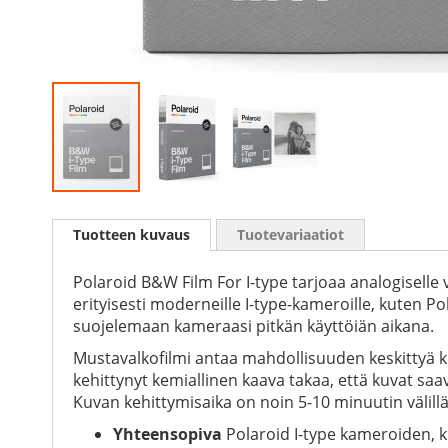
Skip
to
Tuotteen kuvaus
Tuotevariaatiot
the
beginning
of
Polaroid B&W Film For I-type tarjoaa analogisell
the
erityisesti moderneille I-type-kameroille, kuten 
images
suojelemaan kameraasi pitkän käyttöiän aikana.
gallery
Mustavalkofilmi antaa mahdollisuuden keskittyä k
kehittynyt kemiallinen kaava takaa, että kuvat saa
Kuvan kehittymisaika on noin 5-10 minuutin välillä,
Yhteensopiva
Polaroid I-type kameroiden, k