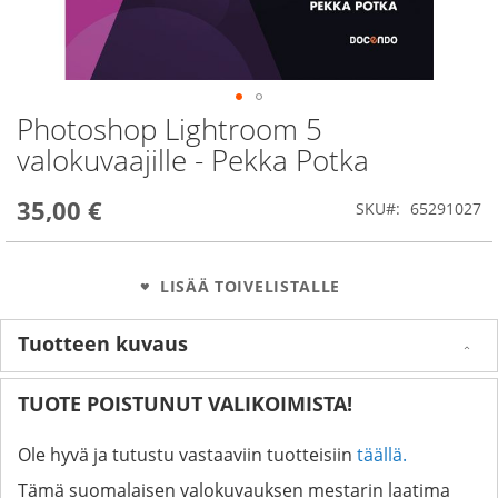
Photoshop Lightroom 5
Skip
to
valokuvaajille - Pekka Potka
the
beginning
35,00 €
of
SKU
65291027
the
images
gallery
LISÄÄ TOIVELISTALLE
Tuotteen kuvaus
TUOTE POISTUNUT VALIKOIMISTA!
Ole hyvä ja tutustu vastaaviin tuotteisiin
täällä.
Tämä suomalaisen valokuvauksen mestarin laatima