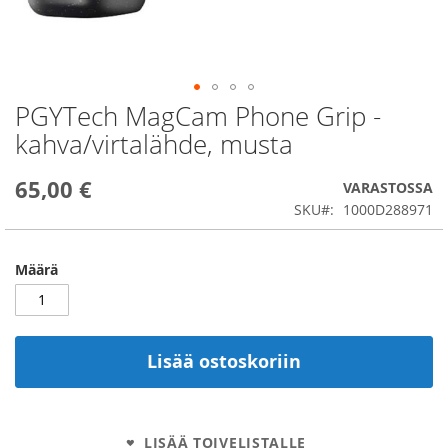
PGYTech MagCam Phone Grip -
Skip
to
kahva/virtalähde, musta
the
beginning
65,00 €
of
VARASTOSSA
the
SKU
1000D288971
images
gallery
Määrä
Lisää ostoskoriin
LISÄÄ TOIVELISTALLE