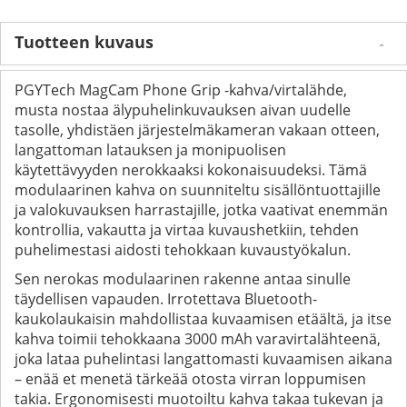
Tuotteen kuvaus
PGYTech MagCam Phone Grip -kahva/virtalähde,
musta nostaa älypuhelinkuvauksen aivan uudelle
tasolle, yhdistäen järjestelmäkameran vakaan otteen,
langattoman latauksen ja monipuolisen
käytettävyyden nerokkaaksi kokonaisuudeksi. Tämä
modulaarinen kahva on suunniteltu sisällöntuottajille
ja valokuvauksen harrastajille, jotka vaativat enemmän
kontrollia, vakautta ja virtaa kuvaushetkiin, tehden
puhelimestasi aidosti tehokkaan kuvaustyökalun.
Sen nerokas modulaarinen rakenne antaa sinulle
täydellisen vapauden. Irrotettava Bluetooth-
kaukolaukaisin mahdollistaa kuvaamisen etäältä, ja itse
kahva toimii tehokkaana 3000 mAh varavirtalähteenä,
joka lataa puhelintasi langattomasti kuvaamisen aikana
– enää et menetä tärkeää otosta virran loppumisen
takia. Ergonomisesti muotoiltu kahva takaa tukevan ja