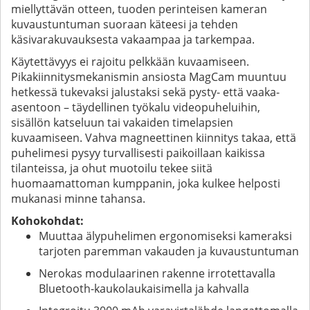
miellyttävän otteen, tuoden perinteisen kameran
kuvaustuntuman suoraan käteesi ja tehden
käsivarakuvauksesta vakaampaa ja tarkempaa.
Käytettävyys ei rajoitu pelkkään kuvaamiseen.
Pikakiinnitysmekanismin ansiosta MagCam muuntuu
hetkessä tukevaksi jalustaksi sekä pysty- että vaaka-
asentoon – täydellinen työkalu videopuheluihin,
sisällön katseluun tai vakaiden timelapsien
kuvaamiseen. Vahva magneettinen kiinnitys takaa, että
puhelimesi pysyy turvallisesti paikoillaan kaikissa
tilanteissa, ja ohut muotoilu tekee siitä
huomaamattoman kumppanin, joka kulkee helposti
mukanasi minne tahansa.
Kohokohdat:
Muuttaa älypuhelimen ergonomiseksi kameraksi
tarjoten paremman vakauden ja kuvaustuntuman
Nerokas modulaarinen rakenne irrotettavalla
Bluetooth-kaukolaukaisimella ja kahvalla