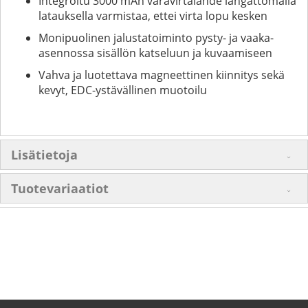
Integroitu 3000 mAh varavirtalähde langattomalla
latauksella varmistaa, ettei virta lopu kesken
Monipuolinen jalustatoiminto pysty- ja vaaka-
asennossa sisällön katseluun ja kuvaamiseen
Vahva ja luotettava magneettinen kiinnitys sekä
kevyt, EDC-ystävällinen muotoilu
Lisätietoja
Tuotevariaatiot