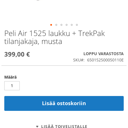
Peli Air 1525 laukku + TrekPak
Skip
to
tilanjakaja, musta
the
beginning
399,00 €
of
LOPPU VARASTOSTA
the
SKU
650152500050110E
images
gallery
Määrä
Lisää ostoskoriin
LISÄÄ TOIVELISTALLE