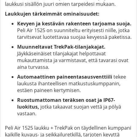
laukkusi sisällön juuri omien tarpeidesi mukaan.
Laukkujen tärkeimmät ominaisuudet:
Kevyen ja kestävän rakenteen tarjoama suoja.
Peli Air 1525 on suunniteltu erityisesti niille, jotka
tarvitsevat luotettavaa suojaa kevyessä paketissa.
Muunneltavat TrekPak-tilanjakajat.
Jäykkäseinäiset tilanjakajat helpottavat
mukauttamista ja varmistavat, että tavarasi ovat
aina turvassa.
Automaattinen paineentasausventtiili
tekee
laukusta ihanteellisen matkustuskumppanin,
estäen paineen kertymisen.
Ruostumattoman teräksen osat ja IP67-
luokitus,
jotka takaavat suojan vettä ja pölyä
vastaan.
Peli Air 1525 laukku + TrekPak on täydellinen kumppani
kaikille kuvaus- ja seikkailuretkillä, tarjoten kevyttä