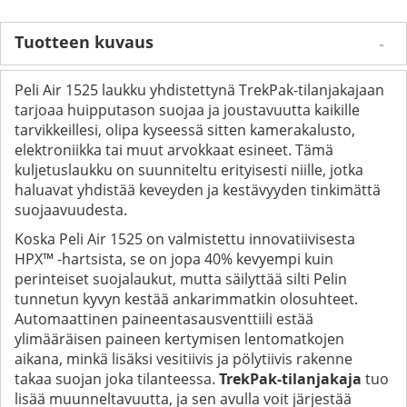
Tuotteen kuvaus
Peli Air 1525 laukku yhdistettynä TrekPak-tilanjakajaan
tarjoaa huipputason suojaa ja joustavuutta kaikille
tarvikkeillesi, olipa kyseessä sitten kamerakalusto,
elektroniikka tai muut arvokkaat esineet. Tämä
kuljetuslaukku on suunniteltu erityisesti niille, jotka
haluavat yhdistää keveyden ja kestävyyden tinkimättä
suojaavuudesta.
Koska Peli Air 1525 on valmistettu innovatiivisesta
HPX™ -hartsista, se on jopa 40% kevyempi kuin
perinteiset suojalaukut, mutta säilyttää silti Pelin
tunnetun kyvyn kestää ankarimmatkin olosuhteet.
Automaattinen paineentasausventtiili estää
ylimääräisen paineen kertymisen lentomatkojen
aikana, minkä lisäksi vesitiivis ja pölytiivis rakenne
takaa suojan joka tilanteessa.
TrekPak-tilanjakaja
tuo
lisää muunneltavuutta, ja sen avulla voit järjestää