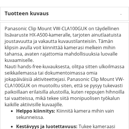
Tuotteen kuvaus
Panasonic Clip Mount VW-CLA100GUK on täydellinen
lisävaruste HX-A500-kameralle, tarjoten ainutlaatuista
joustavuutta ja vakautta kuvaustilanteisiin. Tämän
klipsin avulla voit kiinnittää kamerasi melkein mihin
tahansa, avaten rajattomia mahdollisuuksia luovalle
kuvaamiselle.
Nauti hands-free-kuvauksesta, olitpa sitten ulkoilmassa
seikkailemassa tai dokumentoimassa omia
jokapäiväisiä aktiviteettejasi. Panasonic Clip Mount VW-
CLA100GUK on muotoiltu siten, että se pysyy tukevasti
paikoillaan erilaisilla alustoilla, kuten reppujen hihnoilla
tai vaatteissa, mikä tekee siitä monipuolisen työkalun
kaikille aktiivisille kuvaajille.
Helppo kiinnitys:
Kiinnitä kamera mihin vain
sekunneissa.
Kestävyys ja luotettavuus:
Tukee kameraasi