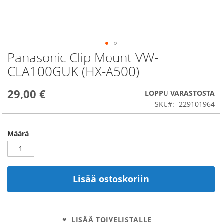
Panasonic Clip Mount VW-
Skip
to
CLA100GUK (HX-A500)
the
beginning
29,00 €
of
LOPPU VARASTOSTA
the
SKU
229101964
images
gallery
Määrä
Lisää ostoskoriin
LISÄÄ TOIVELISTALLE