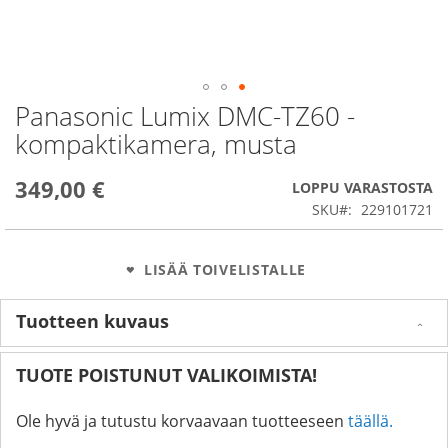
Panasonic Lumix DMC-TZ60 -
Skip
to
kompaktikamera, musta
the
beginning
349,00 €
of
LOPPU VARASTOSTA
the
SKU
229101721
images
gallery
LISÄÄ TOIVELISTALLE
Tuotteen kuvaus
TUOTE POISTUNUT VALIKOIMISTA!
Ole hyvä ja tutustu korvaavaan tuotteeseen
täällä.