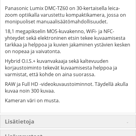
Panasonic Lumix DMC-TZ60 on 30-kertaisella leica-
zoom optiikalla varustettu kompaktikamera, jossa on
monipuoliset manuaalisäätömahdollisuudet.
18,1 megapikselin MOS-kuvakenno, WiFi- ja NFC-
yhteydet sekä elektroninen etsin tekee kuvaamisesta
tarkkaa ja helppoa ja kuvien jakaminen ystävien kesken
on nopeaa ja vaivatonta.
Hybrid O.I.S.+ kuvanvakaaja sekä kaltevuuden
korjaustoiminto tekevät kuvaamisesta helppoa ja
varmistat, että kohde on aina suorassa.
RAW ja Full HD -videokuvaustoiminnot. Täydellä akulla
kuvaa noin 300 kuvaa.
Kameran väri on musta.
Lisätietoja