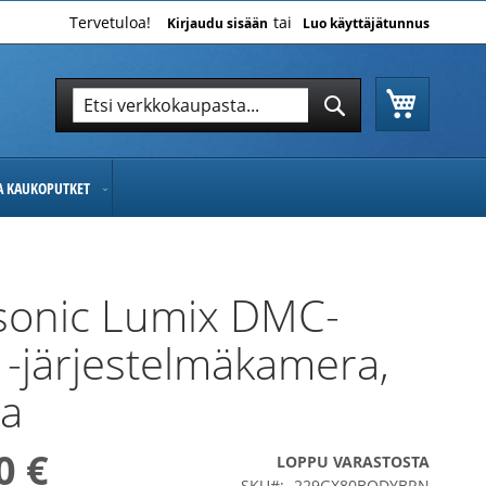
Tervetuloa!
Kirjaudu sisään
Luo käyttäjätunnus
Ostoskor
Hae
Hae
JA KAUKOPUTKET
sonic Lumix DMC-
-järjestelmäkamera,
ea
0 €
LOPPU VARASTOSTA
SKU
229GX80BODYBRN