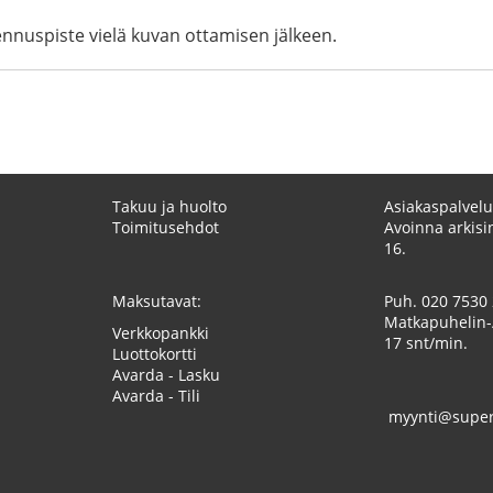
ennuspiste vielä kuvan ottamisen jälkeen.
Takuu ja huolto
Asiakaspalvelu
Toimitusehdot
Avoinna arkisin
16.
Maksutavat:
Puh.
020 7530
Matkapuhelin-
Verkkopankki
17 snt/min.
Luottokortti
Avarda - Lasku
Avarda - Tili
myynti@superk