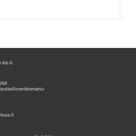
 klo 8-
 268
/paikallisverkkomaksu
uva.fi