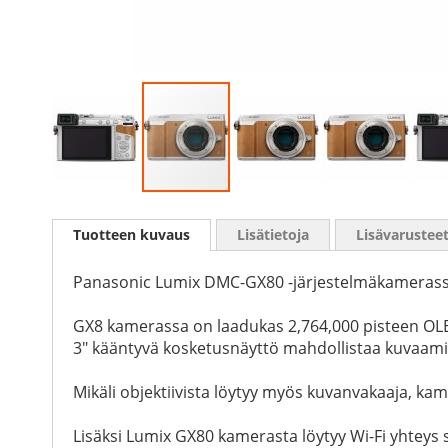
Skip
to
Tuotteen kuvaus
Lisätietoja
Lisävarustee
the
beginning
of
Panasonic Lumix DMC-GX80 -järjestelmäkamerassa 
the
images
GX8 kamerassa on laadukas 2,764,000 pisteen OLED 
gallery
3" kääntyvä kosketusnäyttö mahdollistaa kuvaami
Mikäli objektiivista löytyy myös kuvanvakaaja, ka
Lisäksi Lumix GX80 kamerasta löytyy Wi-Fi yhteys 