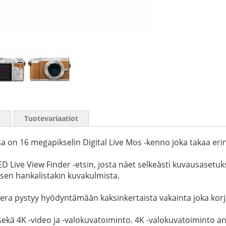
t
Tuotevariaatiot
on 16 megapikselin Digital Live Mos -kenno joka takaa er
Live View Finder -etsin, josta näet selkeästi kuvausasetuk
sen hankalistakin kuvakulmista.
mera pystyy hyödyntämään kaksinkertaista vakainta joka korj
sekä 4K -video ja -valokuvatoiminto. 4K -valokuvatoiminto 