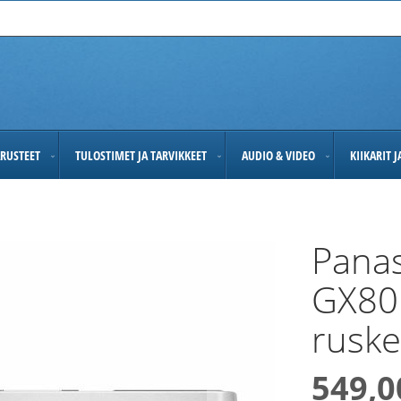
RUSTEET
TULOSTIMET JA TARVIKKEET
AUDIO & VIDEO
KIIKARIT 
Pana
GX80 
rusk
549,0