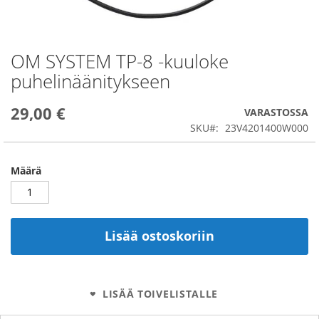
OM SYSTEM TP-8 -kuuloke
Skip
to
puhelinäänitykseen
the
beginning
29,00 €
of
VARASTOSSA
the
SKU
23V4201400W000
images
gallery
Määrä
Lisää ostoskoriin
LISÄÄ TOIVELISTALLE