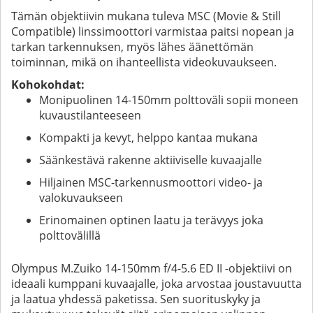
Tämän objektiivin mukana tuleva MSC (Movie & Still
Compatible) linssimoottori varmistaa paitsi nopean ja
tarkan tarkennuksen, myös lähes äänettömän
toiminnan, mikä on ihanteellista videokuvaukseen.
Kohokohdat:
Monipuolinen 14-150mm polttoväli sopii moneen
kuvaustilanteeseen
Kompakti ja kevyt, helppo kantaa mukana
Säänkestävä rakenne aktiiviselle kuvaajalle
Hiljainen MSC-tarkennusmoottori video- ja
valokuvaukseen
Erinomainen optinen laatu ja terävyys joka
polttovälillä
Olympus M.Zuiko 14-150mm f/4-5.6 ED II -objektiivi on
ideaali kumppani kuvaajalle, joka arvostaa joustavuutta
ja laatua yhdessä paketissa. Sen suorituskyky ja