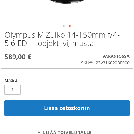
Olympus M.Zuiko 14-150mm f/4-
Skip
to
5.6 ED II -objektiivi, musta
the
beginning
589,00 €
of
VARASTOSSA
the
SKU
23V316020BE000
images
gallery
Määrä
Lisää ostoskoriin
LISÄÄ TOIVELISTALLE