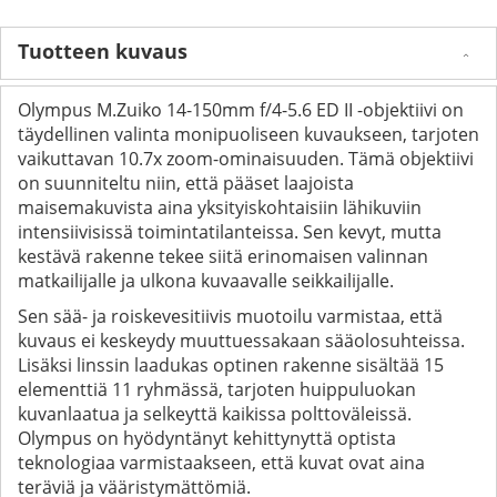
Tuotteen kuvaus
Olympus M.Zuiko 14-150mm f/4-5.6 ED II -objektiivi on
täydellinen valinta monipuoliseen kuvaukseen, tarjoten
vaikuttavan 10.7x zoom-ominaisuuden. Tämä objektiivi
on suunniteltu niin, että pääset laajoista
maisemakuvista aina yksityiskohtaisiin lähikuviin
intensiivisissä toimintatilanteissa. Sen kevyt, mutta
kestävä rakenne tekee siitä erinomaisen valinnan
matkailijalle ja ulkona kuvaavalle seikkailijalle.
Sen sää- ja roiskevesitiivis muotoilu varmistaa, että
kuvaus ei keskeydy muuttuessakaan sääolosuhteissa.
Lisäksi linssin laadukas optinen rakenne sisältää 15
elementtiä 11 ryhmässä, tarjoten huippuluokan
kuvanlaatua ja selkeyttä kaikissa polttoväleissä.
Olympus on hyödyntänyt kehittynyttä optista
teknologiaa varmistaakseen, että kuvat ovat aina
teräviä ja vääristymättömiä.