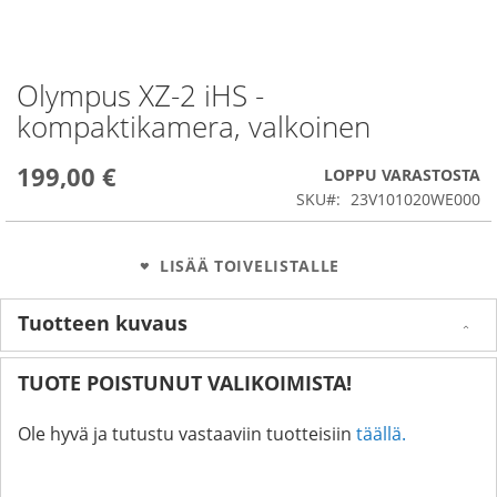
Olympus XZ-2 iHS -
Skip
to
kompaktikamera, valkoinen
the
beginning
199,00 €
of
LOPPU VARASTOSTA
the
SKU
23V101020WE000
images
gallery
LISÄÄ TOIVELISTALLE
Tuotteen kuvaus
TUOTE POISTUNUT VALIKOIMISTA!
Ole hyvä ja tutustu vastaaviin tuotteisiin
täällä.