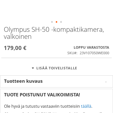
Olympus SH-50 -kompaktikamera,
Skip
to
valkoinen
the
beginning
179,00 €
of
LOPPU VARASTOSTA
the
SKU
23V107050WE000
images
gallery
LISÄÄ TOIVELISTALLE
Tuotteen kuvaus
TUOTE POISTUNUT VALIKOIMISTA!
Ole hyvä ja tutustu vastaaviin tuotteisiin
täällä
.