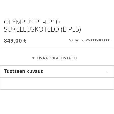
OLYMPUS PT-EP10
Skip
to
SUKELLUSKOTELO (E-PL5)
the
beginning
849,00 €
of
SKU
23V6300580E000
the
images
gallery
LISÄÄ TOIVELISTALLE
Tuotteen kuvaus