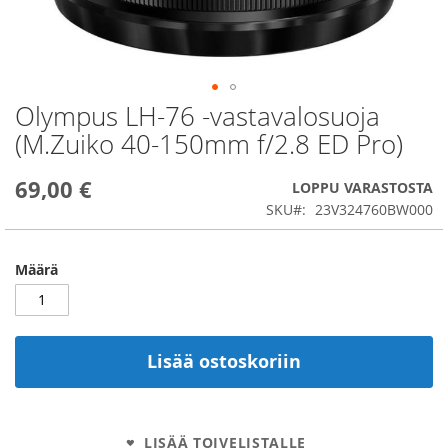
Olympus LH-76 -vastavalosuoja
Skip
to
(M.Zuiko 40-150mm f/2.8 ED Pro)
the
beginning
69,00 €
of
LOPPU VARASTOSTA
the
SKU
23V324760BW000
images
gallery
Määrä
Lisää ostoskoriin
LISÄÄ TOIVELISTALLE