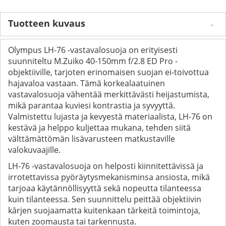
Tuotteen kuvaus
Olympus LH-76 -vastavalosuoja on erityisesti
suunniteltu M.Zuiko 40-150mm f/2.8 ED Pro -
objektiiville, tarjoten erinomaisen suojan ei-toivottua
hajavaloa vastaan. Tämä korkealaatuinen
vastavalosuoja vähentää merkittävästi heijastumista,
mikä parantaa kuviesi kontrastia ja syvyyttä.
Valmistettu lujasta ja kevyestä materiaalista, LH-76 on
kestävä ja helppo kuljettaa mukana, tehden siitä
välttämättömän lisävarusteen matkustaville
valokuvaajille.
LH-76 -vastavalosuoja on helposti kiinnitettävissä ja
irrotettavissa pyöräytysmekanisminsa ansiosta, mikä
tarjoaa käytännöllisyyttä sekä nopeutta tilanteessa
kuin tilanteessa. Sen suunnittelu peittää objektiivin
kärjen suojaamatta kuitenkaan tärkeitä toimintoja,
kuten zoomausta tai tarkennusta.