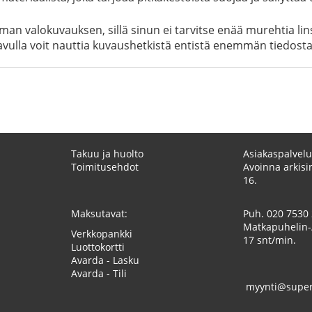
an valokuvauksen, sillä sinun ei tarvitse enää murehtia lin
vulla voit nauttia kuvaushetkistä entistä enemmän tiedostae
Takuu ja huolto
Asiakaspalvelu
Toimitusehdot
Avoinna arkisin
16.
Maksutavat:
Puh.
020 7530
Matkapuhelin-
Verkkopankki
17 snt/min.
Luottokortti
Avarda - Lasku
Avarda - Tili
myynti@superk