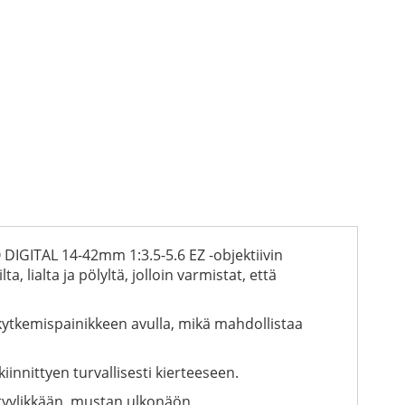
O DIGITAL 14-42mm 1:3.5-5.6 EZ -objektiivin
 lialta ja pölyltä, jolloin varmistat, että
kytkemispainikkeen avulla, mikä mahdollistaa
innittyen turvallisesti kierteeseen.
ä tyylikkään, mustan ulkonäön.