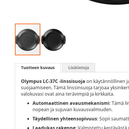
Skip
to
Tuotteen kuvaus
Lisätietoja
the
beginning
of
Olympus LC-37C -linssisuoja
on käytännöllinen ja
the
suojaamiseen. Tämä linssinsuoja tarjoaa yksinkertais
images
valokuvasi ovat aina terävimpiä ja kirkkaita.
gallery
Automaattinen avausmekanismi
: Tämä l
nopean ja sujuvan kuvausvalmiuden.
Täydellinen yhteensopivuus
: Sopii saumatt
Laadukas rakenne
: Valmistettu kestävästä 