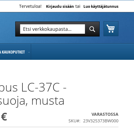
Tervetuloa!
Kirjaudu sisään
Luo käyttäjätunnus
Ostoskor
Hae
Hae
JA KAUKOPUTKET
pus LC-37C -
isuoja, musta
 €
VARASTOSSA
SKU
23V325373BW000