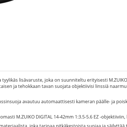
 tyylikäs lisävaruste, joka on suunniteltu erityisesti M.ZUIK
en ja tehokkaan tavan suojata objektiivisi linssiä naarmuilta,
inssinsuoja avautuu automaattisesti kameran päälle- ja pois
omasti M.ZUIKO DIGITAL 14-42mm 1:3.5-5.6 EZ -objektiiviin, ki
materiaalista, joka tarjoaa pitkäkestoista suojaa ja säilyttä