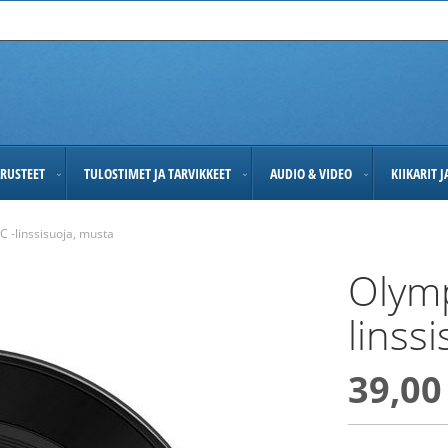
RUSTEET
TULOSTIMET JA TARVIKKEET
AUDIO & VIDEO
KIIKARIT 
 -linssisuoja, musta
Olym
linss
39,00