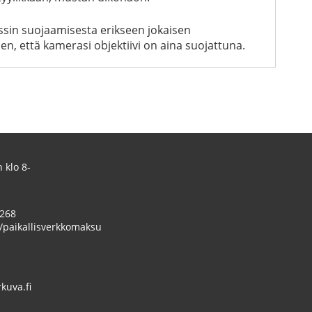
ssin suojaamisesta erikseen jokaisen
n, että kamerasi objektiivi on aina suojattuna.
 klo 8-
 268
/paikallisverkkomaksu
uva.fi