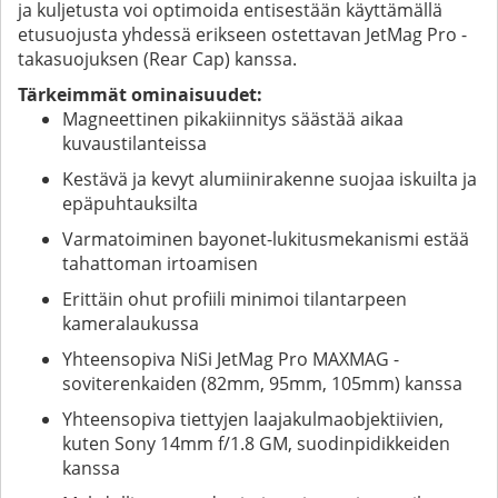
ja kuljetusta voi optimoida entisestään käyttämällä
etusuojusta yhdessä erikseen ostettavan JetMag Pro -
takasuojuksen (Rear Cap) kanssa.
Tärkeimmät ominaisuudet:
Magneettinen pikakiinnitys säästää aikaa
kuvaustilanteissa
Kestävä ja kevyt alumiinirakenne suojaa iskuilta ja
epäpuhtauksilta
Varmatoiminen bayonet-lukitusmekanismi estää
tahattoman irtoamisen
Erittäin ohut profiili minimoi tilantarpeen
kameralaukussa
Yhteensopiva NiSi JetMag Pro MAXMAG -
soviterenkaiden (82mm, 95mm, 105mm) kanssa
Yhteensopiva tiettyjen laajakulmaobjektiivien,
kuten Sony 14mm f/1.8 GM, suodinpidikkeiden
kanssa