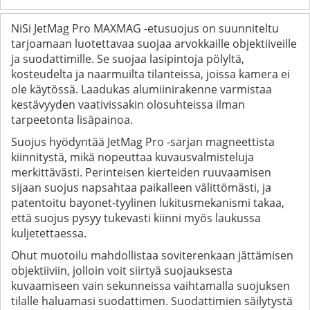
NiSi JetMag Pro MAXMAG -etusuojus on suunniteltu
tarjoamaan luotettavaa suojaa arvokkaille objektiiveille
ja suodattimille. Se suojaa lasipintoja pölyltä,
kosteudelta ja naarmuilta tilanteissa, joissa kamera ei
ole käytössä. Laadukas alumiinirakenne varmistaa
kestävyyden vaativissakin olosuhteissa ilman
tarpeetonta lisäpainoa.
Suojus hyödyntää JetMag Pro -sarjan magneettista
kiinnitystä, mikä nopeuttaa kuvausvalmisteluja
merkittävästi. Perinteisen kierteiden ruuvaamisen
sijaan suojus napsahtaa paikalleen välittömästi, ja
patentoitu bayonet-tyylinen lukitusmekanismi takaa,
että suojus pysyy tukevasti kiinni myös laukussa
kuljetettaessa.
Ohut muotoilu mahdollistaa soviterenkaan jättämisen
objektiiviin, jolloin voit siirtyä suojauksesta
kuvaamiseen vain sekunneissa vaihtamalla suojuksen
tilalle haluamasi suodattimen. Suodattimien säilytystä