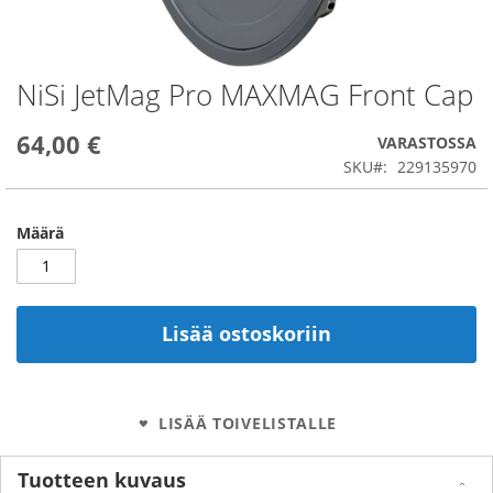
NiSi JetMag Pro MAXMAG Front Cap
Skip
to
the
64,00 €
VARASTOSSA
beginning
SKU
229135970
of
the
images
Määrä
gallery
Lisää ostoskoriin
LISÄÄ TOIVELISTALLE
Tuotteen kuvaus