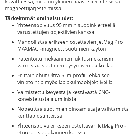
kuvattaessa, mikä on yleinen haaste perinteisissä
magneettijärjestelmissä.
Tärkeimmät ominaisuudet:
Yhteensopivuus 95 mm:n suodinkierteellä
varustettujen objektiivien kanssa
Mahdollistaa erikseen ostettavien JetMag Pro
MAXMAG -magneettisuotimien käytön
Patentoitu mekaaninen lukitusmekanismi
varmistaa suotimen pysymisen paikoillaan
Erittäin ohut Ultra-Slim-profiili ehkäisee
vinjetointia myös laajakulmaobjektiiveilla
Valmistettu kevyestä ja kestävästä CNC-
koneistetusta alumiinista
Nopeuttaa suotimien pinoamista ja vaihtamista
kenttäolosuhteissa
Yhteensopiva erikseen ostettavan JetMag Pro -
etuosan suojakannen kanssa