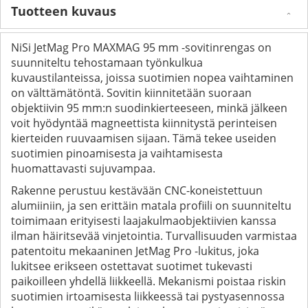
Tuotteen kuvaus
NiSi JetMag Pro MAXMAG 95 mm -sovitinrengas on
suunniteltu tehostamaan työnkulkua
kuvaustilanteissa, joissa suotimien nopea vaihtaminen
on välttämätöntä. Sovitin kiinnitetään suoraan
objektiivin 95 mm:n suodinkierteeseen, minkä jälkeen
voit hyödyntää magneettista kiinnitystä perinteisen
kierteiden ruuvaamisen sijaan. Tämä tekee useiden
suotimien pinoamisesta ja vaihtamisesta
huomattavasti sujuvampaa.
Rakenne perustuu kestävään CNC-koneistettuun
alumiiniin, ja sen erittäin matala profiili on suunniteltu
toimimaan erityisesti laajakulmaobjektiivien kanssa
ilman häiritsevää vinjetointia. Turvallisuuden varmistaa
patentoitu mekaaninen JetMag Pro -lukitus, joka
lukitsee erikseen ostettavat suotimet tukevasti
paikoilleen yhdellä liikkeellä. Mekanismi poistaa riskin
suotimien irtoamisesta liikkeessä tai pystyasennossa