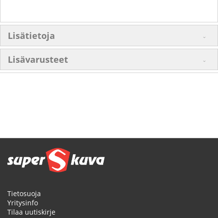
Lisätietoja
Lisävarusteet
Tietosuoja
Yritysinfo
Tilaa uutiskirje