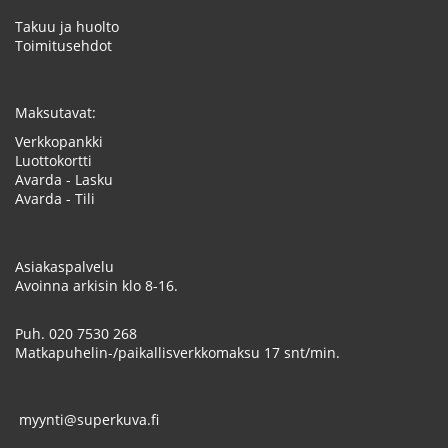
Takuu ja huolto
Toimitusehdot
Maksutavat:
Verkkopankki
Luottokortti
Avarda - Lasku
Avarda - Tili
Asiakaspalvelu
Avoinna arkisin klo 8-16.
Puh.
020 7530 268
Matkapuhelin-/paikallisverkkomaksu 17 snt/min.
myynti@superkuva.fi