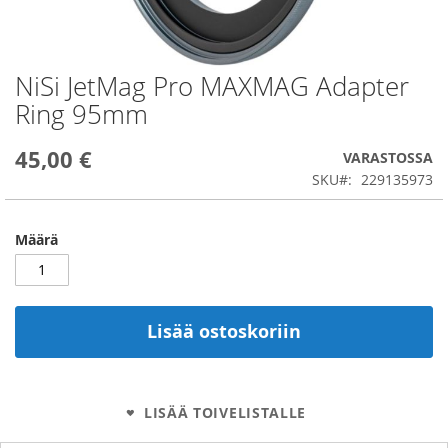
NiSi JetMag Pro MAXMAG Adapter
Skip
to
Ring 95mm
the
beginning
45,00 €
of
VARASTOSSA
the
SKU
229135973
images
gallery
Määrä
Lisää ostoskoriin
LISÄÄ TOIVELISTALLE