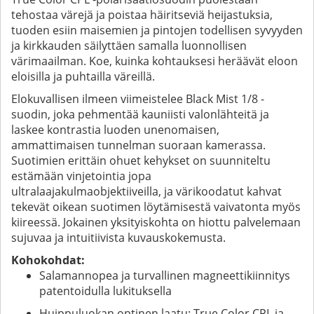
tehostaa värejä ja poistaa häiritseviä heijastuksia,
tuoden esiin maisemien ja pintojen todellisen syvyyden
ja kirkkauden säilyttäen samalla luonnollisen
värimaailman. Koe, kuinka kohtauksesi heräävät eloon
eloisilla ja puhtailla väreillä.
Elokuvallisen ilmeen viimeistelee Black Mist 1/8 -
suodin, joka pehmentää kauniisti valonlähteitä ja
laskee kontrastia luoden unenomaisen,
ammattimaisen tunnelman suoraan kamerassa.
Suotimien erittäin ohuet kehykset on suunniteltu
estämään vinjetointia jopa
ultralaajakulmaobjektiiveilla, ja värikoodatut kahvat
tekevät oikean suotimen löytämisestä vaivatonta myös
kiireessä. Jokainen yksityiskohta on hiottu palvelemaan
sujuvaa ja intuitiivista kuvauskokemusta.
Kohokohdat:
Salamannopea ja turvallinen magneettikiinnitys
patentoidulla lukituksella
Huippuluokan optinen laatu: True Color CPL ja