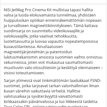
NiSi JetMag Pro Cinema Kit mullistaa tapasi hallita
valoa ja luoda elokuvamaista tunnelmaa, yhdistäen
huippuluokan optiikan ennennäkemättömän nopeaan
ja turvalliseen magneettikiinnitykseen. Tämä kattava
suodinsarja on suunniteltu videokuvaajille ja
valokuvaajille, jotka vaativat tehokkuutta,
luotettavuutta ja luovaa vapautta nopeatempoisissa
kuvaustilanteissa. Ainutlaatuisen
magneettijärjestelmän ja patentoidun
lukitusmekanismin ansiosta suotimien vaihto onnistuu
sekunneissa, joten voit mukautua saumattomasti
muuttuviin valo-olosuhteisiin ja keskittyä olennaiseen –
visiosi toteuttamiseen.
Sarjan ytimessä ovat tinkimättömän laadukkaat FSND-
suotimet, jotka tarjoavat tarkan valonhallinnan ilman
kuvan väreihin vaikuttavia virheitä. Hallitse
valotusaikaa ja syväterävyyttä vaivattomasti
kirkkaassakin päivänvalossa ja luo liikkeestä taidetta.
True Color CPL -polarisaatiosuodin puolestaan