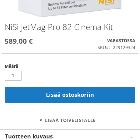
NiSi JetMag Pro 82 Cinema Kit
Skip
to
the
589,00 €
VARASTOSSA
beginning
SKU
229129324
of
the
images
Määrä
gallery
Lisää ostoskoriin
LISÄÄ TOIVELISTALLE
Tuotteen kuvaus