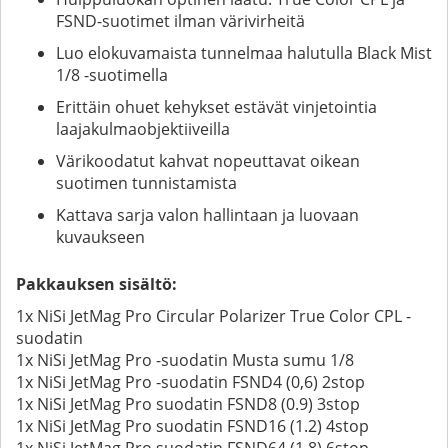
FSND-suotimet ilman värivirheitä
Luo elokuvamaista tunnelmaa halutulla Black Mist
1/8 -suotimella
Erittäin ohuet kehykset estävät vinjetointia
laajakulmaobjektiiveilla
Värikoodatut kahvat nopeuttavat oikean
suotimen tunnistamista
Kattava sarja valon hallintaan ja luovaan
kuvaukseen
Pakkauksen sisältö:
1x NiSi JetMag Pro Circular Polarizer True Color CPL -
suodatin
1x NiSi JetMag Pro -suodatin Musta sumu 1/8
1x NiSi JetMag Pro -suodatin FSND4 (0,6) 2stop
1x NiSi JetMag Pro suodatin FSND8 (0.9) 3stop
1x NiSi JetMag Pro suodatin FSND16 (1.2) 4stop
1x NiSi JetMag Pro suodatin FSND64 (1.8) 6stop