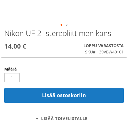
Nikon UF-2 -stereoliittimen kansi
Skip
to
the
14,00 €
LOPPU VARASTOSTA
beginning
SKU
39VBW40101
of
the
images
Määrä
gallery
Lisää ostoskoriin
LISÄÄ TOIVELISTALLE