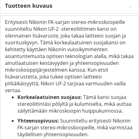
Tuotteen kuvaus
Erityisesti Nikonin FK-sarjan stereo-mikroskoopeille
suunniteltu Nikon UF-2 -stereoliittimen kansi on
olennainen lisävaruste, joka takaa laitteesi suojan ja
suorituskyvyn. Tämä korkealaatuinen suojakansi on
kehitetty käyttäen Nikonin vuosikymmenten
asiantuntemusta optisen teknologian alalla, mikä takaa
ainutlaatuisen kestävyyden ja yhteensopivuuden
mikroskooppijärjestelmien kanssa. Kun etsit
lisävarustetta, joka tukee optisen laitteesi
pitkäikäisyyttä, Nikon UF-2 tarjoaa varmuuden vailla
vertaa.
Korkealaatuinen suojaus:
Tämä kansi suojaa
stereoliitintäsi pölyltä ja kulumiselta, mikä auttaa
säilyttämään mikroskoopin huippukunnossa.
Yhteensopivuus:
Suunniteltu erityisesti Nikonin
FK-sarjan stereo-mikroskoopeille, mikä varmistaa
täydellisen yhteensopivuuden.