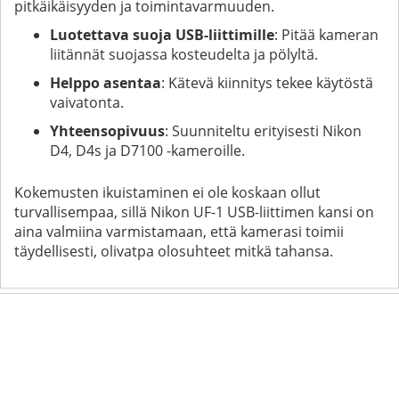
pitkäikäisyyden ja toimintavarmuuden.
Luotettava suoja USB-liittimille
: Pitää kameran
liitännät suojassa kosteudelta ja pölyltä.
Helppo asentaa
: Kätevä kiinnitys tekee käytöstä
vaivatonta.
Yhteensopivuus
: Suunniteltu erityisesti Nikon
D4, D4s ja D7100 -kameroille.
Kokemusten ikuistaminen ei ole koskaan ollut
turvallisempaa, sillä Nikon UF-1 USB-liittimen kansi on
aina valmiina varmistamaan, että kamerasi toimii
täydellisesti, olivatpa olosuhteet mitkä tahansa.