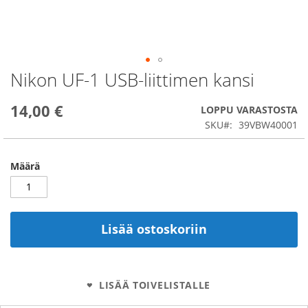
Nikon UF-1 USB-liittimen kansi
Skip
to
the
14,00 €
LOPPU VARASTOSTA
beginning
SKU
39VBW40001
of
the
images
Määrä
gallery
Lisää ostoskoriin
LISÄÄ TOIVELISTALLE