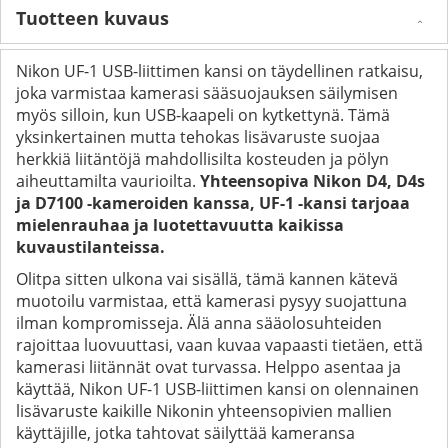
Tuotteen kuvaus
Nikon UF-1 USB-liittimen kansi on täydellinen ratkaisu,
joka varmistaa kamerasi sääsuojauksen säilymisen
myös silloin, kun USB-kaapeli on kytkettynä. Tämä
yksinkertainen mutta tehokas lisävaruste suojaa
herkkiä liitäntöjä mahdollisilta kosteuden ja pölyn
aiheuttamilta vaurioilta.
Yhteensopiva Nikon D4, D4s
ja D7100 -kameroiden kanssa, UF-1 -kansi tarjoaa
mielenrauhaa ja luotettavuutta kaikissa
kuvaustilanteissa.
Olitpa sitten ulkona vai sisällä, tämä kannen kätevä
muotoilu varmistaa, että kamerasi pysyy suojattuna
ilman kompromisseja. Älä anna sääolosuhteiden
rajoittaa luovuuttasi, vaan kuvaa vapaasti tietäen, että
kamerasi liitännät ovat turvassa. Helppo asentaa ja
käyttää, Nikon UF-1 USB-liittimen kansi on olennainen
lisävaruste kaikille Nikonin yhteensopivien mallien
käyttäjille, jotka tahtovat säilyttää kameransa