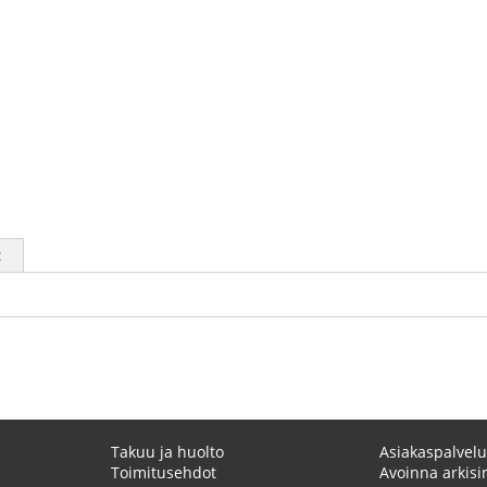
t
Takuu ja huolto
Asiakaspalvelu
Toimitusehdot
Avoinna arkisin