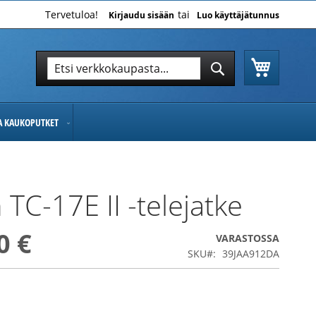
Tervetuloa!
Kirjaudu sisään
Luo käyttäjätunnus
Ostoskor
Hae
Hae
JA KAUKOPUTKET
 TC-17E II -telejatke
0 €
VARASTOSSA
SKU
39JAA912DA