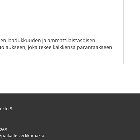
uvien laadukkuuden ja ammattilaistasoisen
suojaukseen, joka tekee kaikkensa parantaakseen
 klo 8-
 268
/paikallisverkkomaksu