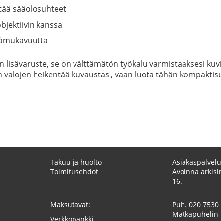
stää sääolosuhteet
bjektiivin kanssa
yttömukavuutta
en lisävaruste, se on välttämätön työkalu varmistaaksesi k
den valojen heikentää kuvaustasi, vaan luota tähän kompakti
Takuu ja huolto
Asiakaspalvelu
Toimitusehdot
Avoinna arkisin
16.
Maksutavat:
Puh.
020 7530
Matkapuhelin-
Verkkopankki