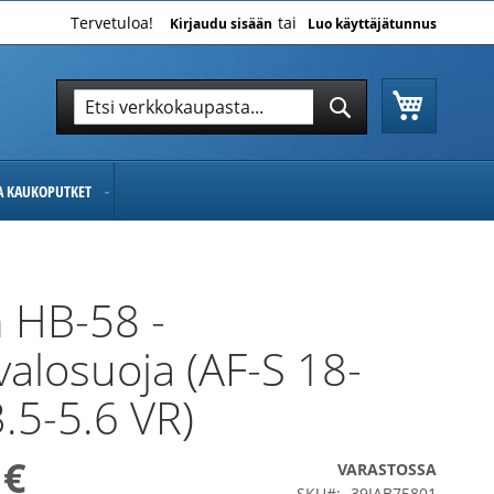
Tervetuloa!
Kirjaudu sisään
Luo käyttäjätunnus
Ostoskor
Hae
Hae
JA KAUKOPUTKET
 HB-58 -
valosuoja (AF-S 18-
.5-5.6 VR)
 €
VARASTOSSA
SKU
39JAB75801