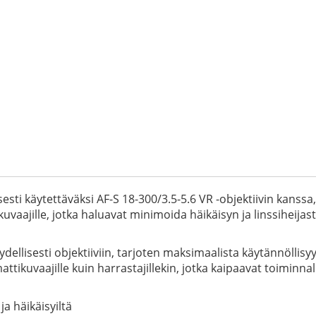
esti käytettäväksi AF-S 18-300/3.5-5.6 VR -objektiivin kanssa
aajille, jotka haluavat minimoida häikäisyn ja linssiheijastu
dellisesti objektiiviin, tarjoten maksimaalista käytännöllis
tikuvaajille kuin harrastajillekin, jotka kaipaavat toiminn
ja häikäisyiltä