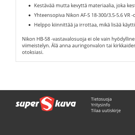
Kestävää mutta kevyttä materiaalia, joka ke
Yhteensopiva Nikon AF-S 18-300/3.5-5.6 VR -o
Helppo kiinnittää ja irrottaa, mikä lisää kä
Nikon HB-58 -vastavalosuoja ei ole vain hyödyllin
viimeistelyn. Älä anna auringonvalon tai kirkkai
otoksiasi.
Tietosuoja
Yritysinfo
Tilaa uutiskirje