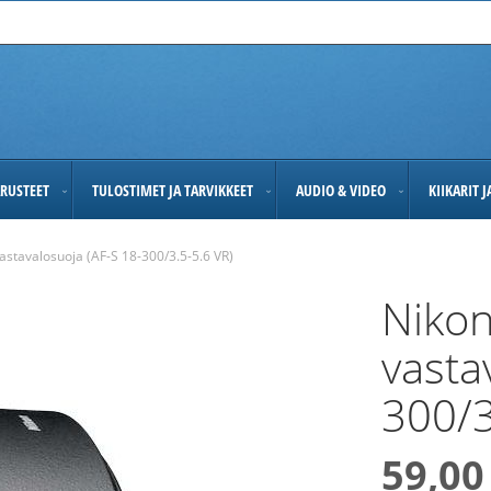
RUSTEET
TULOSTIMET JA TARVIKKEET
AUDIO & VIDEO
KIIKARIT 
astavalosuoja (AF-S 18-300/3.5-5.6 VR)
Nikon
vasta
300/3
59,00