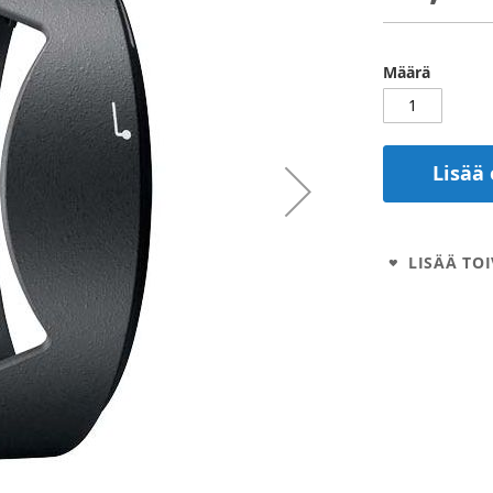
Määrä
Lisää 
LISÄÄ TOI