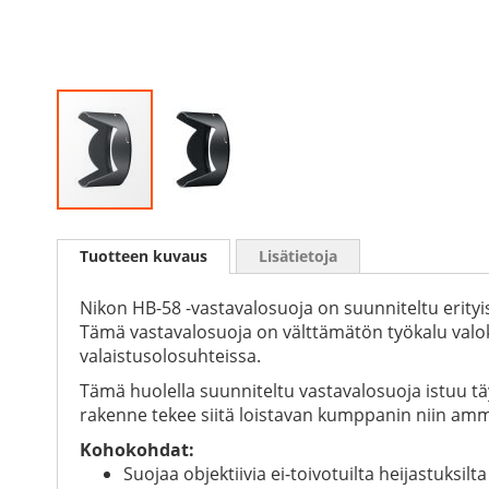
Skip
to
Tuotteen kuvaus
Lisätietoja
the
beginning
of
Nikon HB-58 -vastavalosuoja on suunniteltu erityis
the
Tämä vastavalosuoja on välttämätön työkalu valokuv
images
valaistusolosuhteissa.
gallery
Tämä huolella suunniteltu vastavalosuoja istuu täy
rakenne tekee siitä loistavan kumppanin niin ammat
Kohokohdat:
Suojaa objektiivia ei-toivotuilta heijastuksilta 