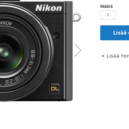
Määrä
Lisää 
LISÄÄ TOI