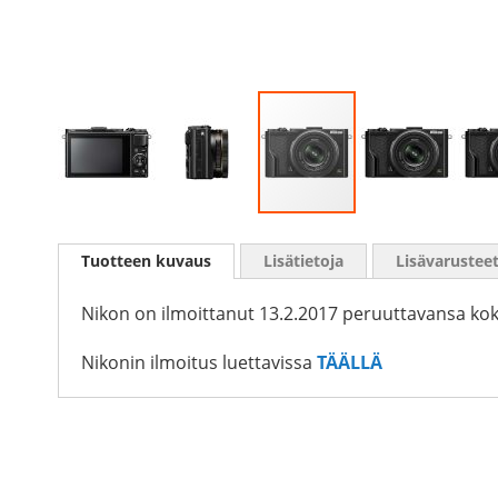
Skip
to
Tuotteen kuvaus
Lisätietoja
Lisävarustee
the
beginning
of
Nikon on ilmoittanut 13.2.2017 peruuttavansa ko
the
images
Nikonin ilmoitus luettavissa
TÄÄLLÄ
gallery