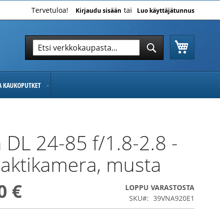
Tervetuloa!
Kirjaudu sisään
Luo käyttäjätunnus
Ostoskor
Hae
Hae
JA KAUKOPUTKET
 DL 24-85 f/1.8-2.8 -
aktikamera, musta
0 €
LOPPU VARASTOSTA
SKU
39VNA920E1