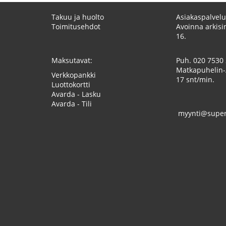
Takuu ja huolto
Asiakaspalvelu
Toimitusehdot
Avoinna arkisin
16.
Maksutavat:
Puh.
020 7530
Matkapuhelin-
Verkkopankki
17 snt/min.
Luottokortti
Avarda - Lasku
Avarda - Tili
myynti@superk