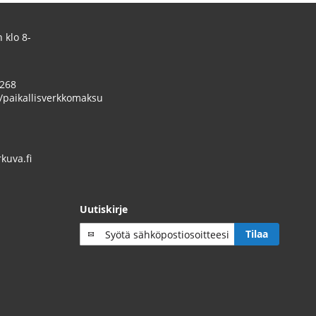
 klo 8-
 268
/paikallisverkkomaksu
uva.fi
Uutiskirje
Tilaa
Tilaa
uutiskirje