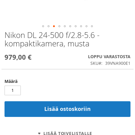
Nikon DL 24-500 f/2.8-5.6 -
Skip
to
kompaktikamera, musta
the
beginning
979,00 €
of
LOPPU VARASTOSTA
the
SKU
39VNA900E1
images
gallery
Määrä
Lisää ostoskoriin
LISÄÄ TOIVELISTALLE