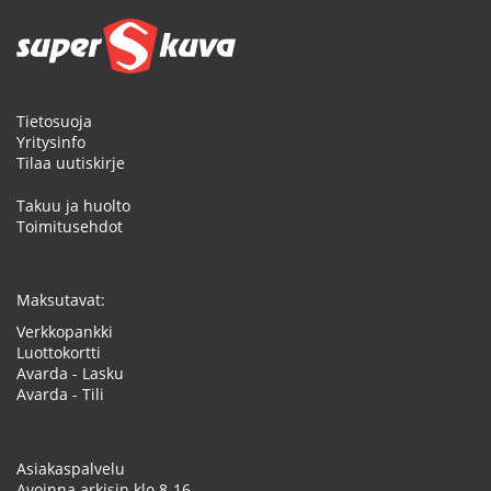
Tietosuoja
Yritysinfo
Tilaa uutiskirje
Takuu ja huolto
Toimitusehdot
Maksutavat:
Verkkopankki
Luottokortti
Avarda - Lasku
Avarda - Tili
Asiakaspalvelu
Avoinna arkisin klo 8-16.