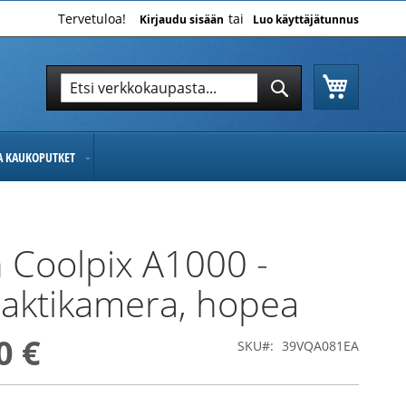
Tervetuloa!
Kirjaudu sisään
Luo käyttäjätunnus
Ostoskor
Hae
Hae
JA KAUKOPUTKET
 Coolpix A1000 -
aktikamera, hopea
0 €
SKU
39VQA081EA