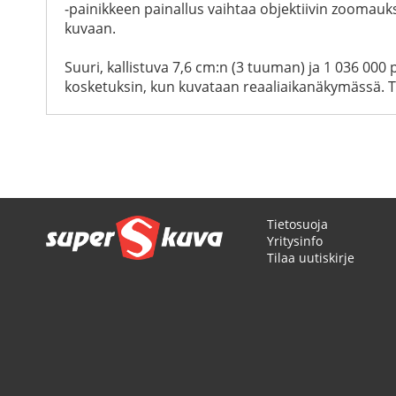
‑painikkeen painallus vaihtaa objektiivin zoomau
kuvaan.
Suuri, kallistuva 7,6 cm:n (3 tuuman) ja 1 036 00
kosketuksin, kun kuvataan reaaliaikanäkymässä. Toi
Tietosuoja
Yritysinfo
Tilaa uutiskirje