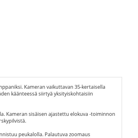
mppaniksi. Kameran vaikuttavan 35-kertaisella
äden käänteessä siirtyä yksityiskohtaisiin
la. Kameran sisäisen ajastettu elokuva -toiminnon
skypilvistä.
onnistuu peukalolla. Palautuva zoomaus