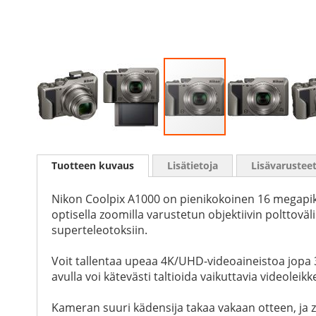
Skip
to
Tuotteen kuvaus
Lisätietoja
Lisävarustee
the
beginning
of
Nikon Coolpix A1000 on pienikokoinen 16 megapiks
the
optisella zoomilla varustetun objektiivin polttoväl
images
superteleotoksiin.
gallery
Voit tallentaa upeaa 4K/UHD-videoaineistoa jopa 
avulla voi kätevästi taltioida vaikuttavia videolei
Kameran suuri kädensija takaa vakaan otteen, ja