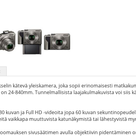
t
elin kätevä yleiskamera, joka sopii erinomaisesti matkaku
i on 24-840mm. Tunnelmallisista laajakulmakuvista voi siis k
30 kuvan ja Full HD -videoita jopa 60 kuvan sekuntinopeudel
kkeitä vaikkapa muuttuvista katunäkymistä tai lähestyvistä myr
 zoomauksen sivusäätimen avulla objektiivin pidentäminen 