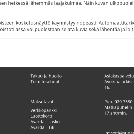
ksen hetkessä lähemmäs laajakulmaa. Näin kuvan ulkopuolell
0 pisteen kosketusnäyttö käynnistyy nopeasti. Automaattitar
stotilassa voi puolestaan selata kuvia sekä lähentää ja loit
Takuu ja huolto
Asiakaspalvelu
Toimitusehdot
Avoinna arkisin
16.
Maksutavat:
Puh.
020 7530
Matkapuhelin-
Verkkopankki
17 snt/min.
Luottokortti
Avarda - Lasku
Avarda - Tili
myynti@superk