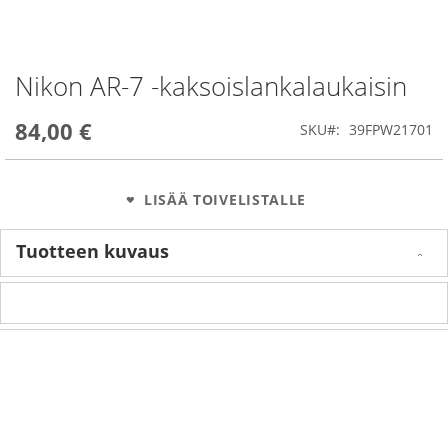
Nikon AR-7 -kaksoislankalaukaisin
Skip
to
the
84,00 €
SKU
39FPW21701
beginning
of
the
images
LISÄÄ TOIVELISTALLE
gallery
Tuotteen kuvaus