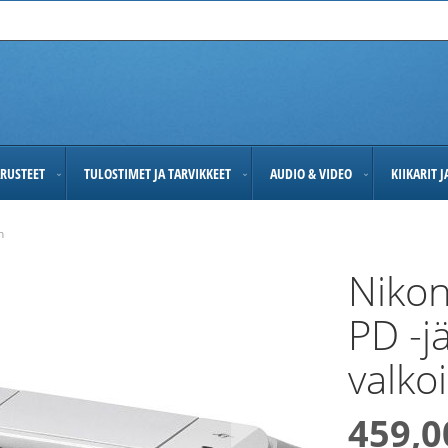
RUSTEET
TULOSTIMET JA TARVIKKEET
AUDIO & VIDEO
KIIKARIT 
n
Nikon
PD -j
valko
459,0