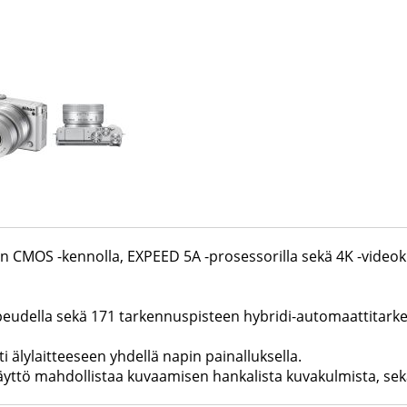
n CMOS -kennolla, EXPEED 5A -prosessorilla sekä 4K -videokuv
eudella sekä 171 tarkennuspisteen hybridi-automaattitarken
ti älylaitteeseen yhdellä napin painalluksella.
äyttö mahdollistaa kuvaamisen hankalista kuvakulmista, sek