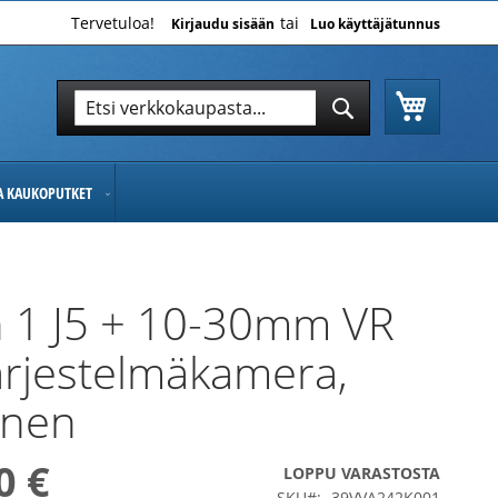
Tervetuloa!
Kirjaudu sisään
Luo käyttäjätunnus
Ostoskor
Hae
Hae
JA KAUKOPUTKET
 1 J5 + 10-30mm VR
ärjestelmäkamera,
inen
0 €
LOPPU VARASTOSTA
SKU
39VVA242K001