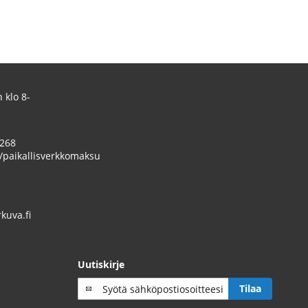
 klo 8-
 268
/paikallisverkkomaksu
uva.fi
Uutiskirje
Tilaa
Tilaa
uutiskirje