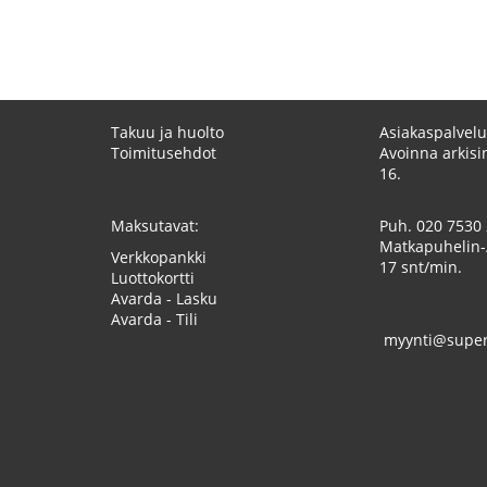
Takuu ja huolto
Asiakaspalvelu
Toimitusehdot
Avoinna arkisin
16.
Maksutavat:
Puh.
020 7530
Matkapuhelin-
Verkkopankki
17 snt/min.
Luottokortti
Avarda - Lasku
Avarda - Tili
myynti@superk