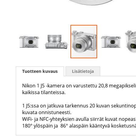
Skip
to
Tuotteen kuvaus
Lisätietoja
the
beginning
of
Nikon 1 J5 -kamera on varustettu 20,8 megapikseli
the
kaikissa tilanteissa.
images
gallery
1 J5:ssa on jatkuva tarkennus 20 kuvan sekuntinop
kuvata onnistuneesti.
WiFi- ja NFC-yhteyksien avulla siirrät kuvat nopeas
180° ylöspäin ja 86° alaspäin kääntyvä kosketusn