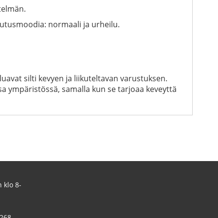
telmän.
autusmoodia: normaali ja urheilu.
avat silti kevyen ja liikuteltavan varustuksen.
a ympäristössä, samalla kun se tarjoaa keveyttä
 klo 8-
 268