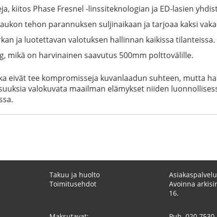
 kiitos Phase Fresnel -linssiteknologian ja ED-lasien yhdis
 aukon tehon parannuksen suljinaikaan ja tarjoaa kaksi vak
an ja luotettavan valotuksen hallinnan kaikissa tilanteissa.
0g, mikä on harvinainen saavutus 500mm polttovälille.
jotka eivät tee kompromisseja kuvanlaadun suhteen, mutta halu
uuksia valokuvata maailman elämykset niiden luonnollisess
ssa.
Takuu ja huolto
Asiakaspalvelu
Toimitusehdot
Avoinna arkisin
16.
Maksutavat:
Puh.
020 7530