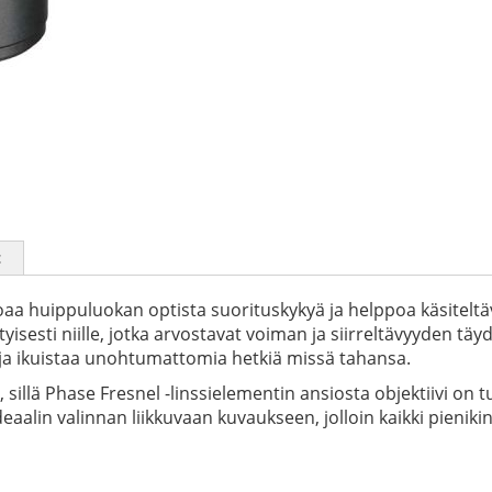
t
joaa huippuluokan optista suorituskykyä ja helppoa käsitel
tyisesti niille, jotka arvostavat voiman ja siirreltävyyden t
 ja ikuistaa unohtumattomia hetkiä missä tahansa.
 sillä Phase Fresnel -linssielementin ansiosta objektiivi o
ideaalin valinnan liikkuvaan kuvaukseen, jolloin kaikki pieni