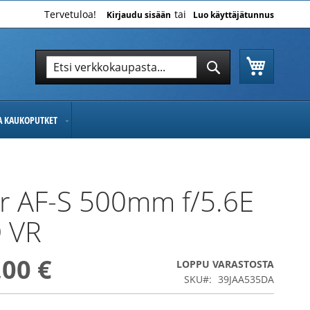
Tervetuloa!
Kirjaudu sisään
Luo käyttäjätunnus
Ostoskor
Hae
Hae
JA KAUKOPUTKET
r AF-S 500mm f/5.6E
 VR
,00 €
LOPPU VARASTOSTA
SKU
39JAA535DA