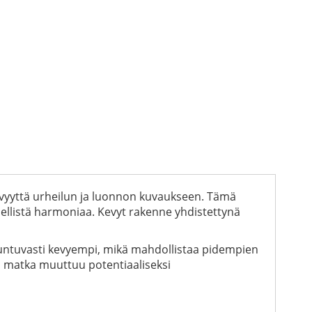
tävyyttä urheilun ja luonnon kuvaukseen. Tämä
äydellistä harmoniaa. Kevyt rakenne yhdistettynä
n tuntuvasti kevyempi, mikä mahdollistaa pidempien
kin matka muuttuu potentiaaliseksi