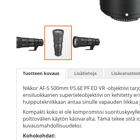
Skip
to
Tuotteen kuvaus
Lisätietoja
Lisävarustee
the
beginning
of
Nikkor AF-S 500mm f/5.6E PF ED VR -objektiivi tar
the
ensiluokkainen superteleobjektiivi on kehitetty eri
images
huipputekniikkaan antaa sinulle vapauden liikkua
gallery
Kompakti koko ei ole kompromissi suorituskyvylle,
polttovälien käytön käsivaralta. Tämä tekee siitä 
kuvausmahdollisuudeksi.
Kohokohdat: