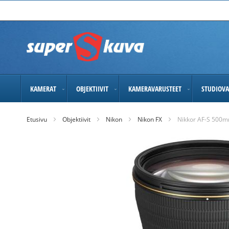
Skip
to
Content
KAMERAT
OBJEKTIIVIT
KAMERAVARUSTEET
STUDIOVA
Etusivu
Objektiivit
Nikon
Nikon FX
Nikkor AF-S 500m
Skip
to
the
end
of
the
images
gallery