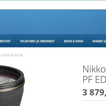
RUSTEET
TULOSTIMET JA TARVIKKEET
AUDIO & VIDEO
KIIKARIT 
m f/5.6E PF ED VR
Nikko
PF ED
3 879