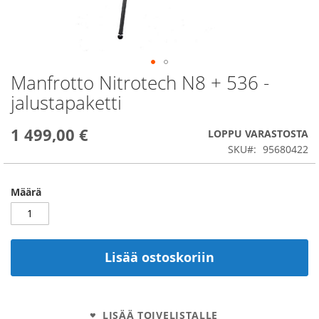
Manfrotto Nitrotech N8 + 536 -
Skip
to
jalustapaketti
the
beginning
1 499,00 €
of
LOPPU VARASTOSTA
the
SKU
95680422
images
gallery
Määrä
Lisää ostoskoriin
LISÄÄ TOIVELISTALLE