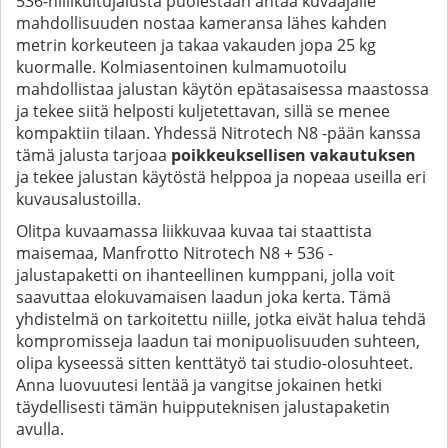
536-hiilikuitujalusta puolestaan antaa kuvaajalle
mahdollisuuden nostaa kameransa lähes kahden
metrin korkeuteen ja takaa vakauden jopa 25 kg
kuormalle. Kolmiasentoinen kulmamuotoilu
mahdollistaa jalustan käytön epätasaisessa maastossa
ja tekee siitä helposti kuljetettavan, sillä se menee
kompaktiin tilaan. Yhdessä Nitrotech N8 -pään kanssa
tämä jalusta tarjoaa
poikkeuksellisen vakautuksen
ja tekee jalustan käytöstä helppoa ja nopeaa useilla eri
kuvausalustoilla.
Olitpa kuvaamassa liikkuvaa kuvaa tai staattista
maisemaa, Manfrotto Nitrotech N8 + 536 -
jalustapaketti on ihanteellinen kumppani, jolla voit
saavuttaa elokuvamaisen laadun joka kerta. Tämä
yhdistelmä on tarkoitettu niille, jotka eivät halua tehdä
kompromisseja laadun tai monipuolisuuden suhteen,
olipa kyseessä sitten kenttätyö tai studio-olosuhteet.
Anna luovuutesi lentää ja vangitse jokainen hetki
täydellisesti tämän huipputeknisen jalustapaketin
avulla.