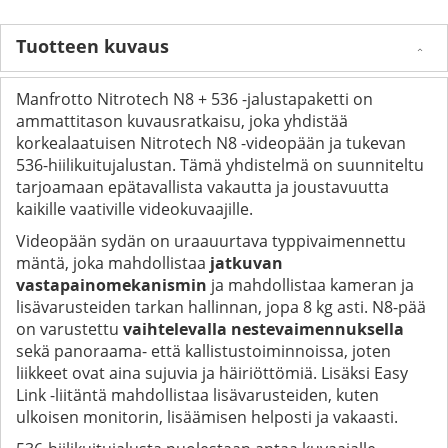
Tuotteen kuvaus
Manfrotto Nitrotech N8 + 536 -jalustapaketti on
ammattitason kuvausratkaisu, joka yhdistää
korkealaatuisen Nitrotech N8 -videopään ja tukevan
536-hiilikuitujalustan. Tämä yhdistelmä on suunniteltu
tarjoamaan epätavallista vakautta ja joustavuutta
kaikille vaativille videokuvaajille.
Videopään sydän on uraauurtava typpivaimennettu
mäntä, joka mahdollistaa
jatkuvan
vastapainomekanismin
ja mahdollistaa kameran ja
lisävarusteiden tarkan hallinnan, jopa 8 kg asti. N8-pää
on varustettu
vaihtelevalla nestevaimennuksella
sekä panoraama- että kallistustoiminnoissa, joten
liikkeet ovat aina sujuvia ja häiriöttömiä. Lisäksi Easy
Link -liitäntä mahdollistaa lisävarusteiden, kuten
ulkoisen monitorin, lisäämisen helposti ja vakaasti.