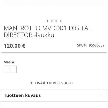
MANFROTTO MVDD01 DIGITAL
Skip
to
DIRECTOR -laukku
the
beginning
120,00 €
of
SKU
95680389
the
images
gallery
Määrä
LISÄÄ TOIVELISTALLE
Tuotteen kuvaus