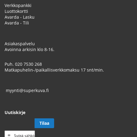
Verkkopankki
Luottokortti
Avarda - Lasku
Avarda - Tili
Asiakaspalvelu
Avoinna arkisin klo 8-16.
Puh.
020 7530 268
Matkapuhelin-/paikallisverkkomaksu 17 snt/min.
myynti@superkuva.fi
Uutiskirje
Tilaa
Tilaa