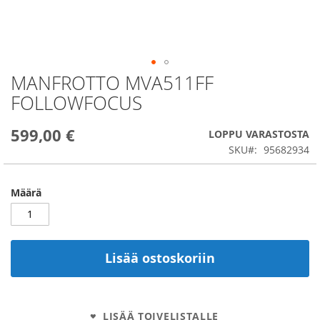
MANFROTTO MVA511FF
Skip
to
FOLLOWFOCUS
the
beginning
599,00 €
of
LOPPU VARASTOSTA
the
SKU
95682934
images
gallery
Määrä
Lisää ostoskoriin
LISÄÄ TOIVELISTALLE