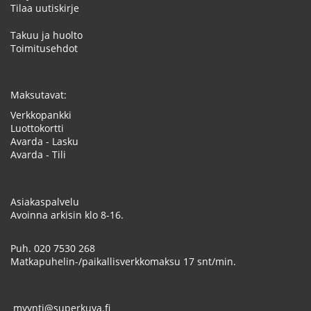
Tilaa uutiskirje
Takuu ja huolto
Toimitusehdot
Maksutavat:
Verkkopankki
Luottokortti
Avarda - Lasku
Avarda - Tili
Asiakaspalvelu
Avoinna arkisin klo 8-16.
Puh.
020 7530 268
Matkapuhelin-/paikallisverkkomaksu 17 snt/min.
myynti@superkuva.fi