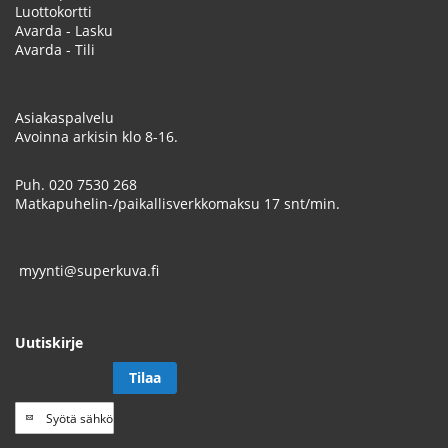
Luottokortti
Avarda - Lasku
Avarda - Tili
Asiakaspalvelu
Avoinna arkisin klo 8-16.
Puh.
020 7530 268
Matkapuhelin-/paikallisverkkomaksu 17 snt/min.
myynti@superkuva.fi
Uutiskirje
Tilaa
Tilaa
uutiskirje