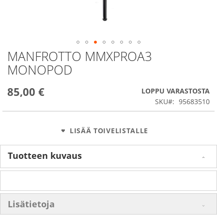
MANFROTTO MMXPROA3
Skip
to
MONOPOD
the
beginning
85,00 €
of
LOPPU VARASTOSTA
the
SKU
95683510
images
gallery
LISÄÄ TOIVELISTALLE
Tuotteen kuvaus
Lisätietoja