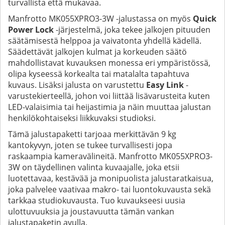
turvallista että mukavaa.
Manfrotto MK055XPRO3-3W -jalustassa on myös
Quick
Power Lock
-järjestelmä, joka tekee jalkojen pituuden
säätämisestä helppoa ja vaivatonta yhdellä kädellä.
Säädettävät jalkojen kulmat ja korkeuden säätö
mahdollistavat kuvauksen monessa eri ympäristössä,
olipa kyseessä korkealta tai matalalta tapahtuva
kuvaus. Lisäksi jalusta on varustettu
Easy Link
-
varustekierteellä, johon voi liittää lisävarusteita kuten
LED-valaisimia tai heijastimia ja näin muuttaa jalustan
henkilökohtaiseksi liikkuvaksi studioksi.
Tämä jalustapaketti tarjoaa merkittävän 9 kg
kantokyvyn, joten se tukee turvallisesti jopa
raskaampia kameravälineitä. Manfrotto MK055XPRO3-
3W on täydellinen valinta kuvaajalle, joka etsii
luotettavaa, kestävää ja monipuolista jalustaratkaisua,
joka palvelee vaativaa makro- tai luontokuvausta sekä
tarkkaa studiokuvausta. Tuo kuvaukseesi uusia
ulottuvuuksia ja joustavuutta tämän vankan
jalustapaketin avulla.