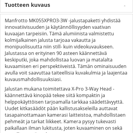
Tuotteen kuvaus
Manfrotto MK055XPRO3-3W -jalustapaketti yhdistää
innovatiivisuuden ja käytännöllisyyden vaativan
kuvaajan tarpeisiin. Tämä alumiinista valmistettu
kolmijalkainen jalusta tarjoaa vakautta ja
monipuolisuutta niin still- kuin videokuvaukseen.
Jalustassa on erityinen 90 asteen käännettävä
keskiputki, joka mahdollistaa luovan ja matalalta
kuvaamisen eri perspektiiveistä. Tämän ominaisuuden
avulla voit saavuttaa taiteellisia kuvakulmia ja laajentaa
kuvausmahdollisuuksiasi.
Jalustan mukana toimitettava X-Pro 3-Way Head -
käännettävä kinopää tekee siitä kompaktin ja
helppokäyttöisen tarjoamalla tarkkaa säädettävyyttä.
Uudet kitkasäädöt pään kallistusakseleilla auttavat
tasapainottamaan kamerasi laitteistoa, mahdollistaen
pehmeät ja tarkat liikkeet. Kamera pysyy tukevasti
paikallaan ilman lukitusta, joten kuvaaminen on sekä