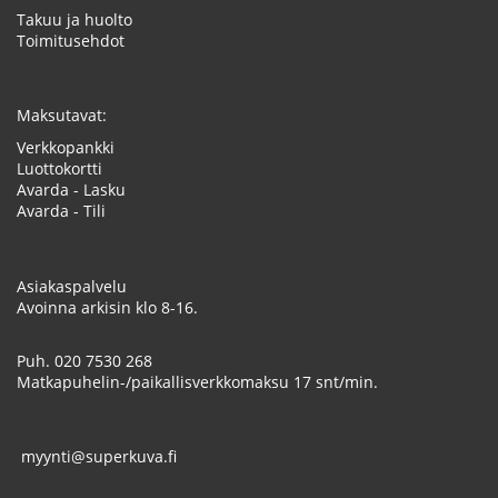
Takuu ja huolto
Toimitusehdot
Maksutavat:
Verkkopankki
Luottokortti
Avarda - Lasku
Avarda - Tili
Asiakaspalvelu
Avoinna arkisin klo 8-16.
Puh.
020 7530 268
Matkapuhelin-/paikallisverkkomaksu 17 snt/min.
myynti@superkuva.fi