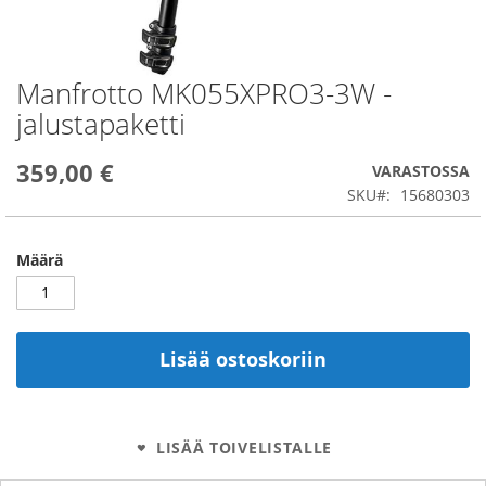
Manfrotto MK055XPRO3-3W -
Skip
to
jalustapaketti
the
beginning
359,00 €
of
VARASTOSSA
the
SKU
15680303
images
gallery
Määrä
Lisää ostoskoriin
LISÄÄ TOIVELISTALLE