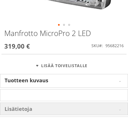
Manfrotto MicroPro 2 LED
Skip
to
the
319,00 €
SKU
95682216
beginning
of
the
images
LISÄÄ TOIVELISTALLE
gallery
Tuotteen kuvaus
Lisätietoja