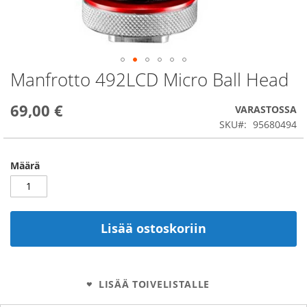
Manfrotto 492LCD Micro Ball Head
Skip
to
the
69,00 €
VARASTOSSA
beginning
SKU
95680494
of
the
images
Määrä
gallery
Lisää ostoskoriin
LISÄÄ TOIVELISTALLE