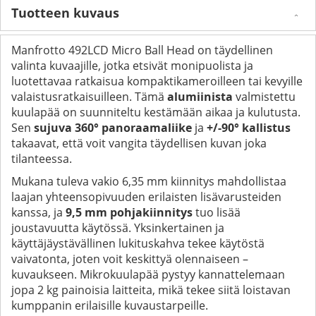
Tuotteen kuvaus
Manfrotto 492LCD Micro Ball Head on täydellinen
valinta kuvaajille, jotka etsivät monipuolista ja
luotettavaa ratkaisua kompaktikameroilleen tai kevyille
valaistusratkaisuilleen. Tämä
alumiinista
valmistettu
kuulapää on suunniteltu kestämään aikaa ja kulutusta.
Sen
sujuva 360° panoraamaliike
ja
+/-90° kallistus
takaavat, että voit vangita täydellisen kuvan joka
tilanteessa.
Mukana tuleva vakio 6,35 mm kiinnitys mahdollistaa
laajan yhteensopivuuden erilaisten lisävarusteiden
kanssa, ja
9,5 mm pohjakiinnitys
tuo lisää
joustavuutta käytössä. Yksinkertainen ja
käyttäjäystävällinen lukituskahva tekee käytöstä
vaivatonta, joten voit keskittyä olennaiseen –
kuvaukseen. Mikrokuulapää pystyy kannattelemaan
jopa 2 kg painoisia laitteita, mikä tekee siitä loistavan
kumppanin erilaisille kuvaustarpeille.