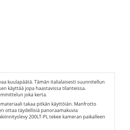
vaa kuulapäätä. Tämän italialaisesti suunnitellun
sen käyttää jopa haastavissa tilanteissa.
ommittelun joka kerta.
materiaali takaa pitkän käyttöiän. Manfrotto
den ottaa täydellisiä panoraamakuvia
ikakiinnityslevy 200LT-PL tekee kameran paikalleen