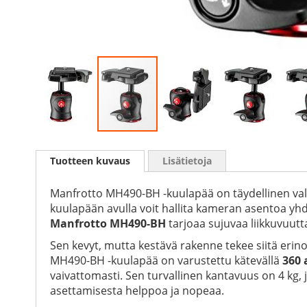
Skip
to
Tuotteen kuvaus
Lisätietoja
the
beginning
of
Manfrotto MH490-BH -kuulapää on täydellinen valint
the
kuulapään avulla voit hallita kameran asentoa yhdel
images
Manfrotto MH490-BH
tarjoaa sujuvaa liikkuvuutt
gallery
Sen kevyt, mutta kestävä rakenne tekee siitä erin
MH490-BH -kuulapää on varustettu kätevällä
360 
vaivattomasti. Sen turvallinen kantavuus on 4 kg, 
asettamisesta helppoa ja nopeaa.