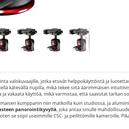
a valokuvaajille, jotka etsivät helppokäyttöistä ja luotetta
lä kätevällä nupilla, mikä tekee siitä äärimmäisen intuitiivi
a ja vakaata käyttöä, mikä varmistaa, että saavutat tarkan s
omaisen kumppanin niin matkoilla kuin studiossa, ja alumiini
asteen panorointikyvyllä
, joka antaa sinulle mahdollisuu
joten se sopii useimmille CSC- ja peilittömille kameroille. P