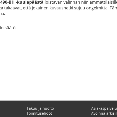
490-BH -kuulapäästä
loistavan valinnan niin ammattilaisill
tka takaavat, että jokainen kuvaushetki sujuu ongelmitta. 
paa.
in säätö
Takuu ja huolto
Asiakaspalvelu
Toimitusehdot
Avoinna arkisin