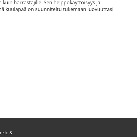
e kuin harrastajille. Sen helppokäyttöisyys ja
Tämä kuulapää on suunniteltu tukemaan luovuuttasi
 klo 8-