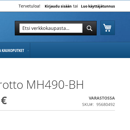
Tervetuloa!
Kirjaudu sisään
Luo käyttäjätunnus
Ostoskor
Hae
Hae
JA KAUKOPUTKET
rotto MH490-BH
 €
VARASTOSSA
SKU
95680492