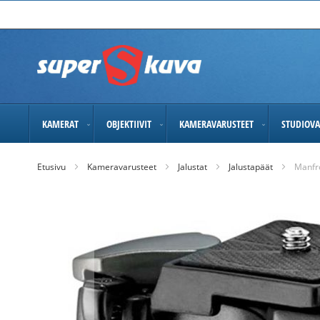
Skip
to
Content
KAMERAT
OBJEKTIIVIT
KAMERAVARUSTEET
STUDIOVA
Etusivu
Kameravarusteet
Jalustat
Jalustapäät
Manfr
Skip
to
the
end
of
the
images
gallery