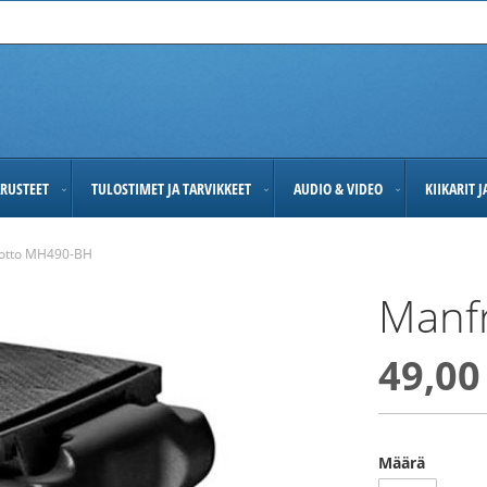
RUSTEET
TULOSTIMET JA TARVIKKEET
AUDIO & VIDEO
KIIKARIT 
otto MH490-BH
Manf
49,00
Määrä