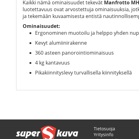
Kaikki nämä ominaisuudet tekevät
Manfrotto MH
luotettavuus ovat arvostettuja ominaisuuksia, jo
ja tekemään kuvaamisesta entistä nautinnollisem
Ominaisuudet:
Ergonominen muotoilu ja helppo yhden nup
Kevyt alumiinirakenne
360 asteen panorointiominaisuus
4 kg kantavuus
Pikakiinnityslevy turvallisella kiinnityksellä
Tietosuoja
Yritysinfo