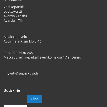
Verkkopankki
Luottokortti
Avarda - Lasku
Avarda - Tili
Asiakaspalvelu
Avoinna arkisin klo 8-16.
Puh.
020 7530 268
Matkapuhelin-/paikallisverkkomaksu 17 snt/min.
myynti@superkuva.fi
Uutiskirje
Tilaa
Tilaa