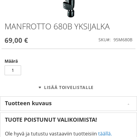
MANFROTTO 680B YKSIJALKA
Skip
to
the
69,00 €
SKU
95M680B
beginning
of
the
images
Määrä
gallery
LISÄÄ TOIVELISTALLE
Tuotteen kuvaus
TUOTE POISTUNUT VALIKOIMISTA!
Ole hyvä ja tutustu vastaaviin tuotteisiin
täällä.