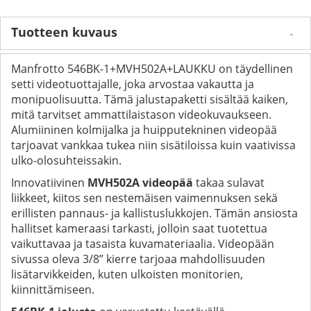
Tuotteen kuvaus
Manfrotto 546BK-1+MVH502A+LAUKKU on täydellinen
setti videotuottajalle, joka arvostaa vakautta ja
monipuolisuutta. Tämä jalustapaketti sisältää kaiken,
mitä tarvitset ammattilaistason videokuvaukseen.
Alumiininen kolmijalka ja huipputekninen videopää
tarjoavat vankkaa tukea niin sisätiloissa kuin vaativissa
ulko-olosuhteissakin.
Innovatiivinen
MVH502A videopää
takaa sulavat
liikkeet, kiitos sen nestemäisen vaimennuksen sekä
erillisten pannaus- ja kallistuslukkojen. Tämän ansiosta
hallitset kameraasi tarkasti, jolloin saat tuotettua
vaikuttavaa ja tasaista kuvamateriaalia. Videopään
sivussa oleva 3/8” kierre tarjoaa mahdollisuuden
lisätarvikkeiden, kuten ulkoisten monitorien,
kiinnittämiseen.