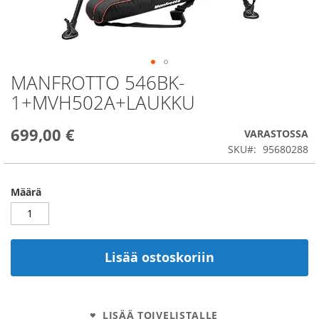
MANFROTTO 546BK-
Skip
to
1+MVH502A+LAUKKU
the
beginning
699,00 €
of
VARASTOSSA
the
SKU
95680288
images
gallery
Määrä
Lisää ostoskoriin
LISÄÄ TOIVELISTALLE