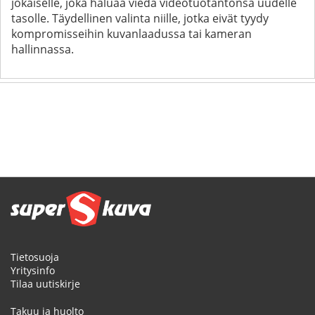
jokaiselle, joka haluaa viedä videotuotantonsa uudelle
tasolle. Täydellinen valinta niille, jotka eivät tyydy
kompromisseihin kuvanlaadussa tai kameran
hallinnassa.
Tietosuoja
Yritysinfo
Tilaa uutiskirje
Takuu ja huolto