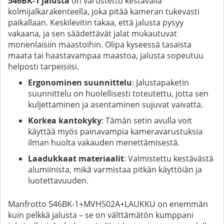
546BK-1 jalusta
on varustettu kestävällä
kolmijalkarakenteella, joka pitää kameran tukevasti
paikallaan. Keskilevitin takaa, että jalusta pysyy
vakaana, ja sen säädettävät jalat mukautuvat
monenlaisiin maastoihin. Olipa kyseessä tasaista
maata tai haastavampaa maastoa, jalusta sopeutuu
helposti tarpeisiisi.
Ergonominen suunnittelu
: Jalustapaketin
suunnittelu on huolellisesti toteutettu, jotta sen
kuljettaminen ja asentaminen sujuvat vaivatta.
Korkea kantokyky
: Tämän setin avulla voit
käyttää myös painavampia kameravarustuksia
ilman huolta vakauden menettämisestä.
Laadukkaat materiaalit
: Valmistettu kestävästä
alumiinista, mikä varmistaa pitkän käyttöiän ja
luotettavuuden.
Manfrotto 546BK-1+MVH502A+LAUKKU on enemmän
kuin pelkkä jalusta – se on välttämätön kumppani