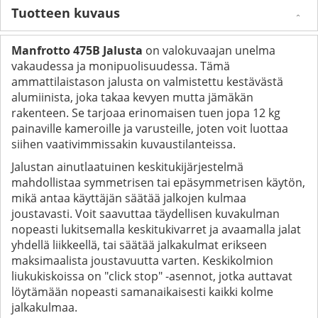
Tuotteen kuvaus
Manfrotto 475B Jalusta
on valokuvaajan unelma
vakaudessa ja monipuolisuudessa. Tämä
ammattilaistason jalusta on valmistettu kestävästä
alumiinista, joka takaa kevyen mutta jämäkän
rakenteen. Se tarjoaa erinomaisen tuen jopa 12 kg
painaville kameroille ja varusteille, joten voit luottaa
siihen vaativimmissakin kuvaustilanteissa.
Jalustan ainutlaatuinen keskitukijärjestelmä
mahdollistaa symmetrisen tai epäsymmetrisen käytön,
mikä antaa käyttäjän säätää jalkojen kulmaa
joustavasti. Voit saavuttaa täydellisen kuvakulman
nopeasti lukitsemalla keskitukivarret ja avaamalla jalat
yhdellä liikkeellä, tai säätää jalkakulmat erikseen
maksimaalista joustavuutta varten. Keskikolmion
liukukiskoissa on "click stop" -asennot, jotka auttavat
löytämään nopeasti samanaikaisesti kaikki kolme
jalkakulmaa.