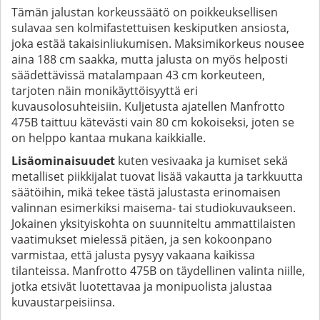
Tämän jalustan korkeussäätö on poikkeuksellisen
sulavaa sen kolmifastettuisen keskiputken ansiosta,
joka estää takaisinliukumisen. Maksimikorkeus nousee
aina 188 cm saakka, mutta jalusta on myös helposti
säädettävissä matalampaan 43 cm korkeuteen,
tarjoten näin monikäyttöisyyttä eri
kuvausolosuhteisiin. Kuljetusta ajatellen Manfrotto
475B taittuu kätevästi vain 80 cm kokoiseksi, joten se
on helppo kantaa mukana kaikkialle.
Lisäominaisuudet
kuten vesivaaka ja kumiset sekä
metalliset piikkijalat tuovat lisää vakautta ja tarkkuutta
säätöihin, mikä tekee tästä jalustasta erinomaisen
valinnan esimerkiksi maisema- tai studiokuvaukseen.
Jokainen yksityiskohta on suunniteltu ammattilaisten
vaatimukset mielessä pitäen, ja sen kokoonpano
varmistaa, että jalusta pysyy vakaana kaikissa
tilanteissa. Manfrotto 475B on täydellinen valinta niille,
jotka etsivät luotettavaa ja monipuolista jalustaa
kuvaustarpeisiinsa.