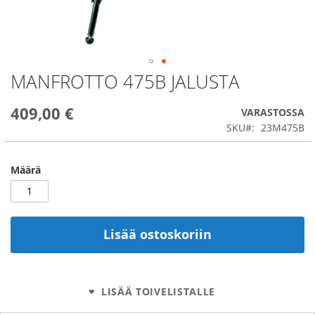
MANFROTTO 475B JALUSTA
Skip
to
the
409,00 €
VARASTOSSA
beginning
SKU
23M475B
of
the
images
Määrä
gallery
Lisää ostoskoriin
LISÄÄ TOIVELISTALLE